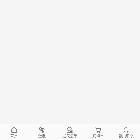
首頁
逛逛
追蹤清單
購物車
會員中心