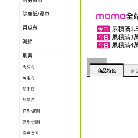
廚房濕巾
除塵紙/溼巾
菜瓜布
海綿
刷具
馬桶刷
商品特色
商品
萬用刷
隨手黏
除塵撢
杯刷/瓶刷
鋼刷/鍋刷
窗戶清潔