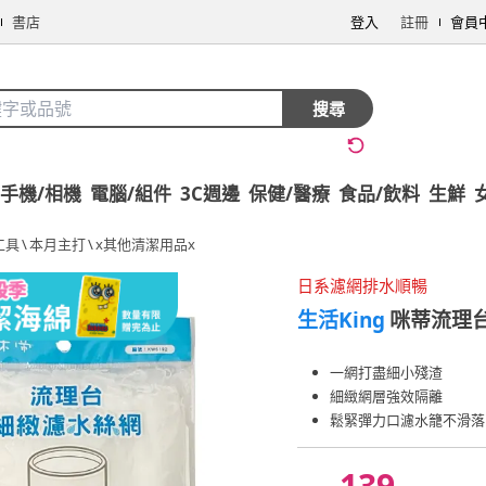
書店
登入
註冊
會員
搜尋
手機/相機
電腦/組件
3C週邊
保健/醫療
食品/飲料
生鮮
工具
\
本月主打
\
x其他清潔用品x
日系濾網排水順暢
生活King
咪蒂流理台
一網打盡細小殘渣
細緻網層強效隔離
鬆緊彈力口濾水籠不滑落
139