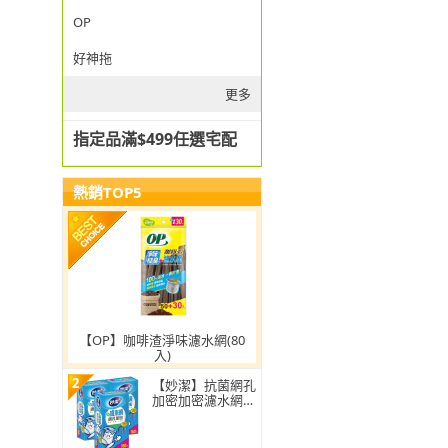
OP
好神拖
更多
指定品滿$499任選宅配
熱銷TOP5
【OP】咖啡渣淨味濾水網(80
入)
2
【妙潔】抗菌網孔
加密加密濾水網-
超值3入組(160枚/
盒)