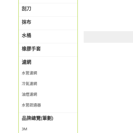
刮刀
抹布
水桶
橡膠手套
濾網
水管濾網
冷氣濾網
油煙濾網
水管疏通器
品牌總覽(筆劃)
3M