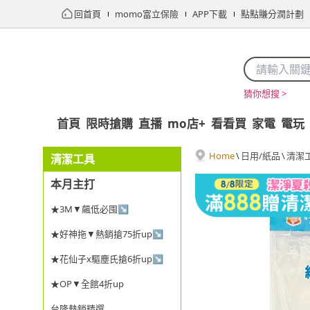
回首頁
momo富立保險
APP下載
點點賺分潤計劃
猜你想搜 >
首頁
限時搶購
直播
mo店+
看看買
家電
電玩
Home
\
日用/紙品
\
清潔
清潔工具
本月主打
★3M▼飆低必囤↘
★好神拖▼熱銷搶75折up↘
★花仙子x驅塵氏搶6折up↘
★OP▼全館4折up
台隆熱銷精選