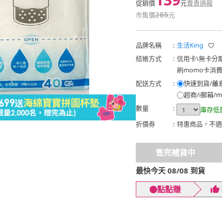
促銷價
元
賣貴通報
285
市售價
元
品牌名稱
:
生活King
結帳方式
:
信用卡
\
無卡分
刷momo卡消
配送方式
:
快速到貨/離
超商/i郵箱/m
數量
:
庫存低
折價券
:
特惠商品，不適
售完補貨中
最快今天 08/08 到貨
點點賺