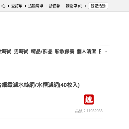
中心
查訂單
追蹤清單
折價券
購物車 (0)
登記活動
女時尚
男時尚
精品/飾品
彩妝保養
個人清潔
日用/紙品
母
細緻濾水絲網/水槽濾網(40枚入)
品號：
11032038