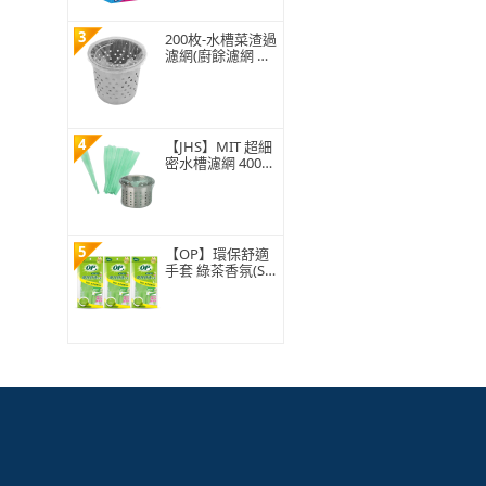
3
200枚-水槽菜渣過
濾網(廚餘濾網 菜
渣過濾 水槽過濾
網 水槽濾網)
4
【JHS】MIT 超細
密水槽濾網 400入
贈抽取盒 排水孔
濾網 廚房濾網 台
灣ISO工廠製造
5
【OP】環保舒適
手套 綠茶香氛(S/
M/L 1雙)