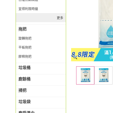
宜得利限時搶
更多
拖把
旋轉拖把
平板拖把
膠棉拖把
垃圾桶
廚餘桶
掃把
垃圾袋