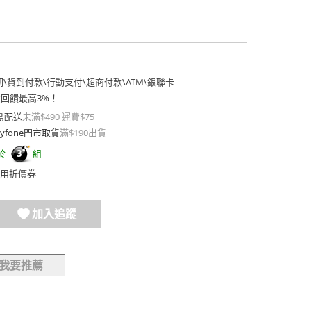
期
\
貨到付款
\
行動支付
\
超商付款
\
ATM
\
銀聯卡
費回饋最高3%！
島配送
未滿$490 運費$75
yfone門市取貨
滿$190出貨
於
組
3
用折價券
加入追蹤
我要推薦