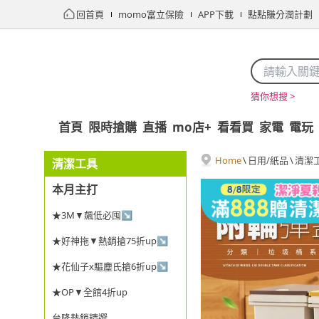
回首頁
momo富立保險
APP下載
點點賺分潤計劃
猜你想搜 >
首頁
限時搶購
直播
mo店+
看看買
家電
電玩
Home
\
日用/紙品
\
清潔
清潔工具
本月主打
★3M▼飆低必囤↘
★好神拖▼熱銷搶75折up↘
★花仙子x驅塵氏搶6折up↘
★OP▼全館4折up
台隆熱銷精選