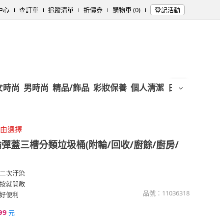
中心
查訂單
追蹤清單
折價券
購物車 (0)
登記活動
女時尚
男時尚
精品/飾品
彩妝保養
個人清潔
日用/紙品
母
自由選擇
輪彈蓋三槽分類垃圾桶(附輪/回收/廚餘/廚房/
二次汙染
按就開啟
品號：
11036318
好便利
99
元