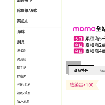
廚房濕巾
除塵紙/溼巾
菜瓜布
海綿
刷具
馬桶刷
萬用刷
隨手黏
商品特色
商品
除塵撢
總銷量>100
杯刷/瓶刷
鋼刷/鍋刷
窗戶清潔