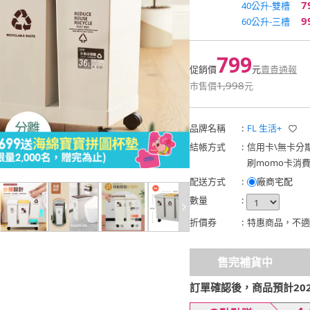
7
40公升-雙槽
9
60公升-三槽
799
促銷價
元
賣貴通報
1,998
市售價
元
品牌名稱
:
FL 生活+
結帳方式
:
信用卡
\
無卡分
刷momo卡消
配送方式
:
廠商宅配
數量
:
折價券
:
特惠商品，不適
售完補貨中
訂單確認後，商品預計2026