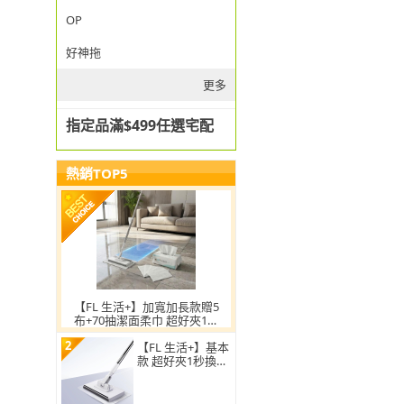
OP
好神拖
更多
指定品滿$499任選宅配
熱銷TOP5
【FL 生活+】加寬加長款贈5
布+70抽潔面柔巾 超好夾1秒
換布洗臉巾環保拖把
2
【FL 生活+】基本
款 超好夾1秒換布
洗臉巾環保拖把(3
60度萬向面板 99
公分拖桿 快彈式