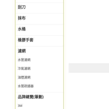
刮刀
抹布
水桶
橡膠手套
濾網
水管濾網
冷氣濾網
油煙濾網
水管疏通器
品牌總覽(筆劃)
3M