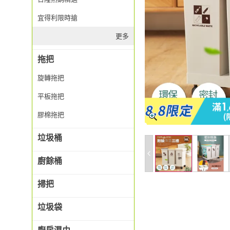
宜得利限時搶
更多
拖把
旋轉拖把
平板拖把
膠棉拖把
垃圾桶
廚餘桶
掃把
垃圾袋