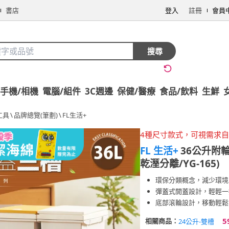
書店
登入
註冊
會員
搜尋
手機/相機
電腦/組件
3C週邊
保健/醫療
食品/飲料
生鮮
工具
\
品牌總覽(筆劃)
\
FL生活+
4種尺寸款式，可視需求
FL 生活+
36公升附
乾溼分離/YG-165)
環保分類概念，減少環境
彈蓋式開蓋設計，輕輕一
底部滾輪設計，移動輕鬆
5
相關商品：
24公升-雙槽