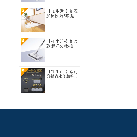
開啟)
3
【FL 生活+】加寬
加長款 贈5布 超好
夾1秒換布洗臉巾
環保拖把(360度萬
向加寬面板 快彈
開啟 A_522)
4
【FL 生活+】加長
款 超好夾1秒換布
洗臉巾環保拖把(3
60度萬向面板 130
公分加長拖桿 快
彈式開啟)
5
【FL 生活+】淨污
分離省水旋轉拖把
組1桶1拖5布(汙水
分離 乾濕兩用 免
手洗拖把 全新首
賣 3層去污 YG-11
5-B)