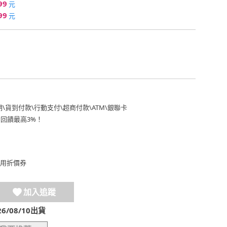
99
元
99
元
期
\
貨到付款
\
行動支付
\
超商付款
\
ATM
\
銀聯卡
費回饋最高3%！
用折價券
加入追蹤
/08/10出貨