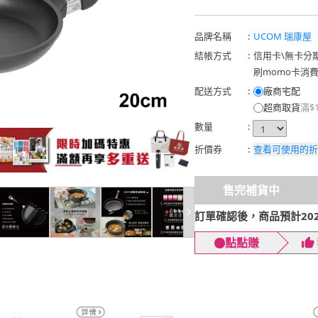
品牌名稱
:
UCOM 瑞康屋
結帳方式
:
信用卡
\
無卡分
刷momo卡消
配送方式
:
廠商宅配
超商取貨
滿$
數量
:
折價券
:
查看可使用的折
售完補貨中
訂單確認後，商品預計2026
點點賺