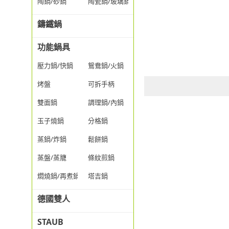
陶鍋/砂鍋
陶瓷鍋/玻璃鍋/透明鍋
鑄鐵鍋
功能鍋具
壓力鍋/快鍋
鴛鴦鍋/火鍋
烤盤
可拆手柄
雙面鍋
調理鍋/內鍋
玉子燒鍋
分格鍋
蒸鍋/炸鍋
鬆餅鍋
蒸盤/蒸籠
條紋煎鍋
燜燒鍋/再煮鍋
塔吉鍋
德國雙人
STAUB