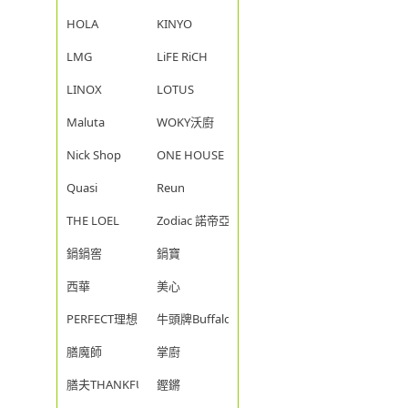
HOLA
KINYO
LMG
LiFE RiCH
LINOX
LOTUS
Maluta
WOKY沃廚
Nick Shop
ONE HOUSE
Quasi
Reun
THE LOEL
Zodiac 諾帝亞
鍋鍋窖
鍋寶
西華
美心
PERFECT理想
牛頭牌Buffalo
膳魔師
掌廚
膳夫THANKFUL
鏗鏘