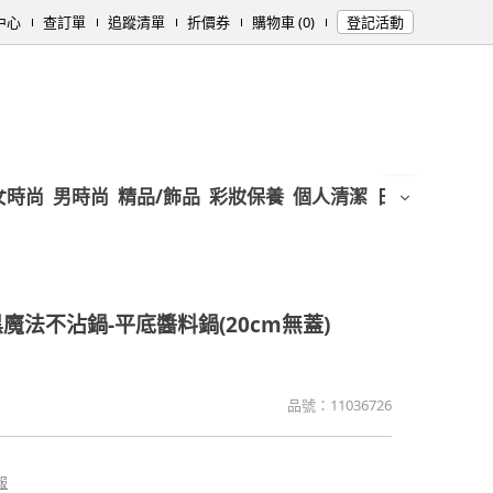
中心
查訂單
追蹤清單
折價券
購物車 (0)
登記活動
女時尚
男時尚
精品/飾品
彩妝保養
個人清潔
日用/紙品
母
魔法不沾鍋-平底醬料鍋(20cm無蓋)
品號：
11036726
報