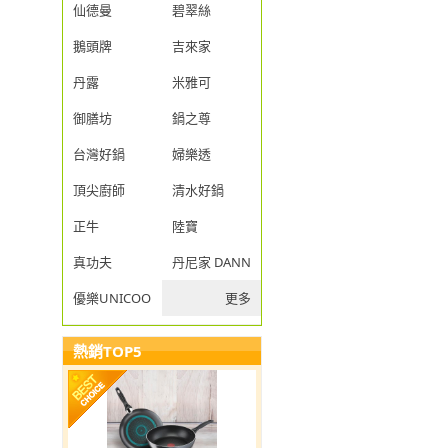
仙德曼
碧翠絲
鵝頭牌
吉來家
丹露
米雅可
御膳坊
鍋之尊
台灣好鍋
婦樂透
頂尖廚師
清水好鍋
正牛
陸寶
真功夫
丹尼家 DANNY JIA
優樂UNICOOK
更多
熱銷TOP5