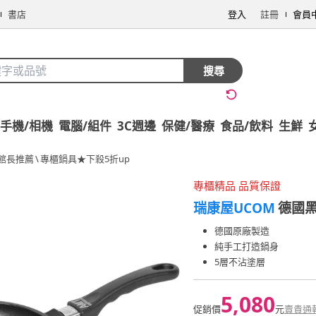
書店
登入
註冊
會員
搜尋
手機/相機
電腦/組件
3C週邊
保健/醫療
食品/飲料
生鮮
館長推薦
\
專櫃鍋具★下殺5折up
專櫃精品 品質保證
瑞康屋UCOM
德國黑
德國原廠製造
純手工打造鍋身
5層不沾塗層
5,080
促銷價
元
賣貴通