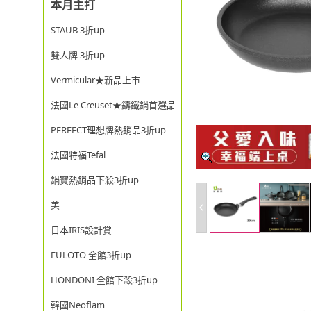
本月主打
STAUB 3折up
雙人牌 3折up
Vermicular★新品上市
法國Le Creuset★鑄鐵鍋首選品牌
PERFECT理想牌熱銷品3折up
法國特福Tefal
鍋寶熱銷品下殺3折up
美
日本IRIS設計賞
FULOTO 全館3折up
HONDONI 全館下殺3折up
韓國Neoflam