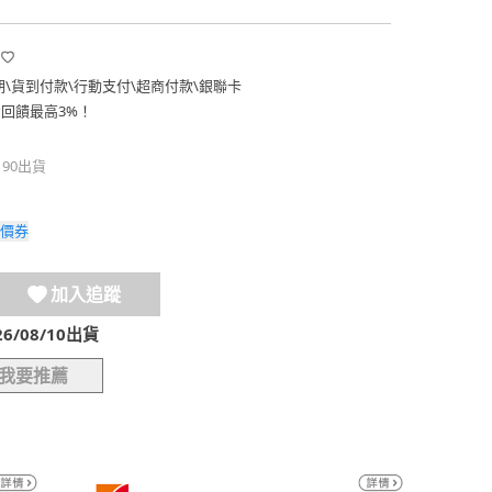
期
\
貨到付款
\
行動支付
\
超商付款
\
銀聯卡
費回饋最高3%！
190出貨
價券
加入追蹤
/08/10出貨
我要推薦