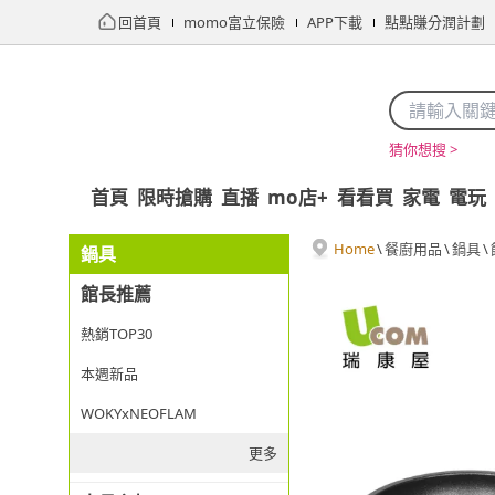
回首頁
momo富立保險
APP下載
點點賺分潤計劃
猜你想搜 >
首頁
限時搶購
直播
mo店+
看看買
家電
電玩
Home
\
餐廚用品
\
鍋具
\
鍋具
館長推薦
熱銷TOP30
本週新品
WOKYxNEOFLAM
更多