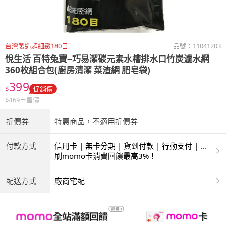
台灣製造超細緻180目
品號：
11041203
悅生活
百特兔寶--巧易潔碳元素水槽排水口竹炭濾水網
360枚組合包(廚房清潔 菜渣網 肥皂袋)
399
$
促銷價
$
469
市售價
折價券
特惠商品，不適用折價券
付款方式
信用卡 | 無卡分期 | 貨到付款 | 行動支付 | 超
商付款 | ATM | 銀聯卡
刷momo卡消費回饋最高3%！
配送方式
廠商宅配