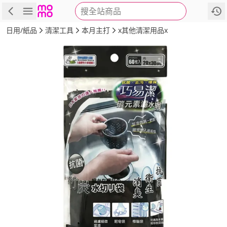
搜全站商品
商品
評價
詳情
規格
推薦
日用/紙品
清潔工具
本月主打
x其他清潔用品x