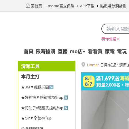
回首頁
momo富立保險
APP下載
點點賺分潤計劃
猜你想搜 >
首頁
限時搶購
直播
mo店+
看看買
家電
電玩
Home
\
日用/紙品
\
清潔
清潔工具
本月主打
★3M▼飆低必囤↘
★好神拖▼熱銷搶75折up↘
★花仙子x驅塵氏搶6折up↘
★OP▼全館4折up
台隆熱銷精選