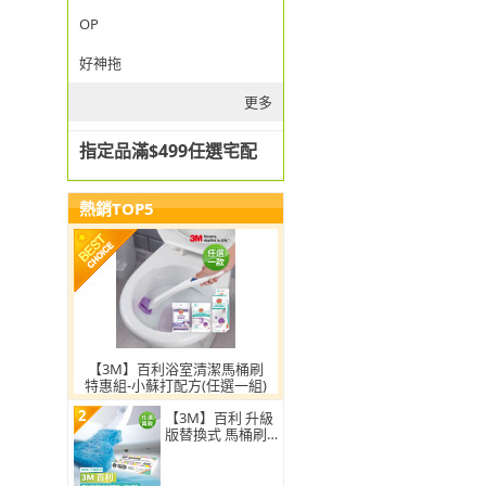
OP
好神拖
更多
指定品滿$499任選宅配
熱銷TOP5
【3M】百利浴室清潔馬桶刷
特惠組-小蘇打配方(任選一組)
2
【3M】百利 升級
版替換式 馬桶刷
特惠組(可任選2
組)