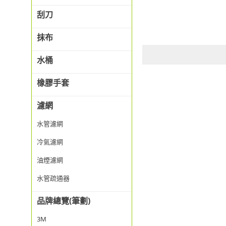
刮刀
抹布
水桶
橡膠手套
濾網
水管濾網
冷氣濾網
油煙濾網
水管疏通器
品牌總覽(筆劃)
3M