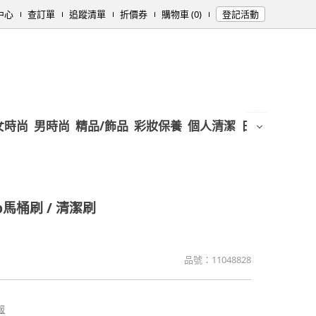
中心
查訂單
追蹤清單
折價券
購物車 (0)
登記活動
女時尚
男時尚
精品/飾品
彩妝保養
個人清潔
日用/紙品
母
p馬桶刷 / 清潔刷
品號：
11048828
報