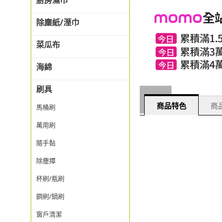
廚房濕巾
除塵紙/溼巾
菜瓜布
海綿
刷具
商品特色
商品
馬桶刷
萬用刷
隨手黏
除塵撢
杯刷/瓶刷
鋼刷/鍋刷
窗戶清潔