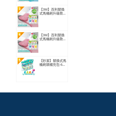
3
【3M】百利替換
式馬桶刷升級款
補充包-15刷頭入
(薰衣草/香檸/無
香 可任選)
4
【3M】百利替換
式馬桶刷升級款
補充包-5刷頭入
(薰衣草/香檸/無
香 可任選)
5
【妙潔】替換式馬
桶刷頭補充包-63
片超值任選組(21
片x3包自由搭配)