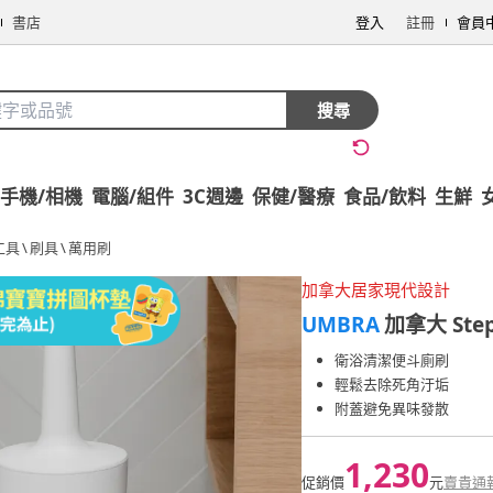
書店
登入
註冊
會員
搜尋
手機/相機
電腦/組件
3C週邊
保健/醫療
食品/飲料
生鮮
工具
\
刷具
\
萬用刷
加拿大居家現代設計
UMBRA
加拿大 Ste
衛浴清潔便斗廁刷
輕鬆去除死角汙垢
附蓋避免異味發散
1,230
促銷價
元
賣貴通