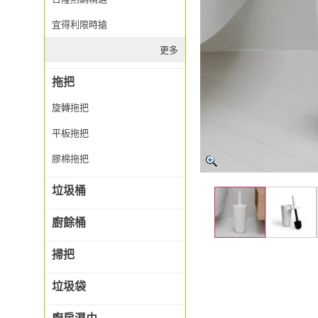
宜得利限時搶
更多
拖把
旋轉拖把
平板拖把
膠棉拖把
垃圾桶
廚餘桶
掃把
垃圾袋