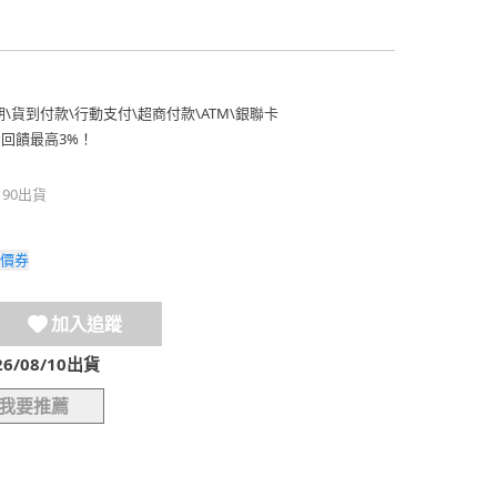
期
\
貨到付款
\
行動支付
\
超商付款
\
ATM
\
銀聯卡
費回饋最高3%！
190出貨
價券
加入追蹤
/08/10出貨
我要推薦