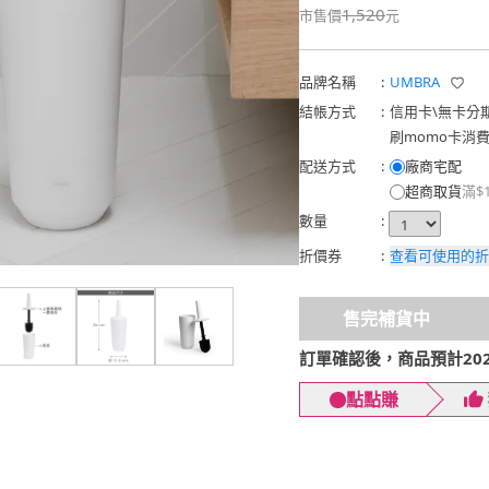
1,520
市售價
元
品牌名稱
:
UMBRA
結帳方式
:
信用卡
\
無卡分
刷momo卡消
配送方式
:
廠商宅配
超商取貨
滿$
數量
:
折價券
:
查看可使用的折
售完補貨中
訂單確認後，商品預計2026
點點賺