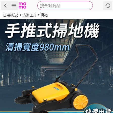
搜全站商品
商品
評價
詳情
規格
推薦
日用/紙品
清潔工具
掃把