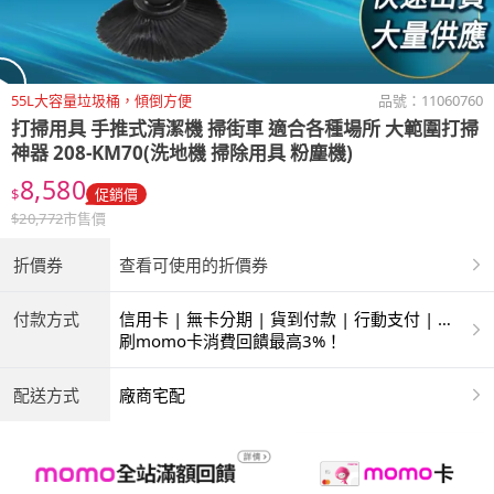
55L大容量垃圾桶，傾倒方便
品號：
11060760
打掃用具 手推式清潔機 掃街車 適合各種場所 大範圍打掃
神器 208-KM70(洗地機 掃除用具 粉塵機)
8,580
$
促銷價
$
20,772
市售價
折價券
查看可使用的折價券
付款方式
信用卡 | 無卡分期 | 貨到付款 | 行動支付 | 超
商付款 | 銀聯卡
刷momo卡消費回饋最高3%！
配送方式
廠商宅配