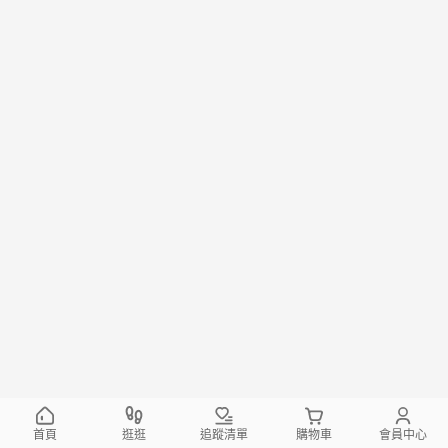
首頁
逛逛
追蹤清單
購物車
會員中心