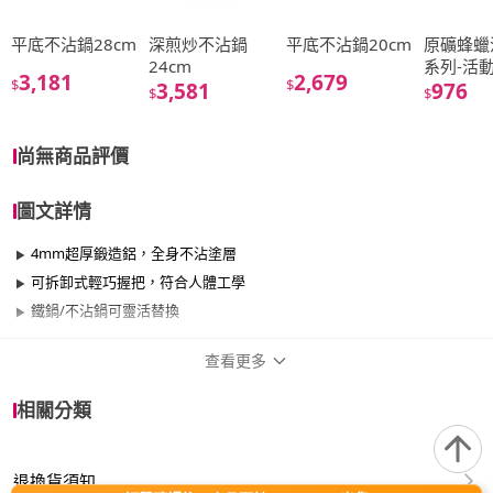
平底不沾鍋28cm
深煎炒不沾鍋
平底不沾鍋20cm
原礦蜂蠟
24cm
系列-活
3,181
2,679
$
$
3,581
976
$
$
尚無商品評價
圖文詳情
4mm超厚鍛造鋁，全身不沾塗層
可拆卸式輕巧握把，符合人體工學
鐵鍋/不沾鍋可靈活替換
查看更多
商品規格
相關分類
品牌名稱
de Buyer 畢耶
退換貨須知
尺寸
21cm~25cm