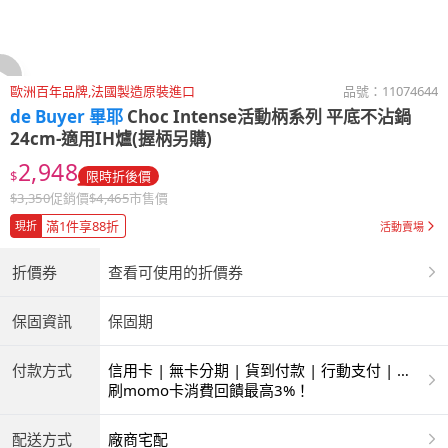
歐洲百年品牌,法國製造原裝進口
品號：
11074644
de Buyer 畢耶
Choc Intense活動柄系列 平底不沾鍋
24cm-適用IH爐(握柄另購)
2,948
$
限時折後價
$
3,350
促銷價
$
4,465
市售價
滿1件享88折
現折
活動賣場
折價券
查看可使用的折價券
保固資訊
保固期
付款方式
信用卡 | 無卡分期 | 貨到付款 | 行動支付 | 超
商付款 | ATM | 銀聯卡
刷momo卡消費回饋最高3%！
配送方式
廠商宅配