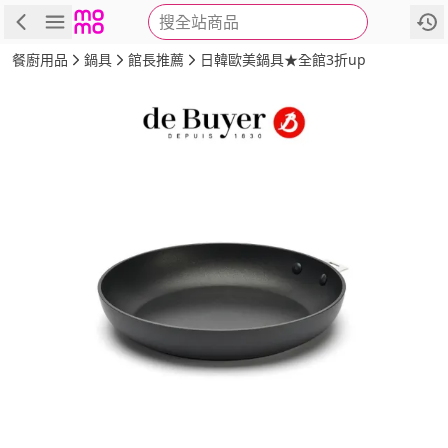
搜全站商品
商品
評價
詳情
規格
推薦
餐廚用品
鍋具
館長推薦
日韓歐美鍋具★全館3折up