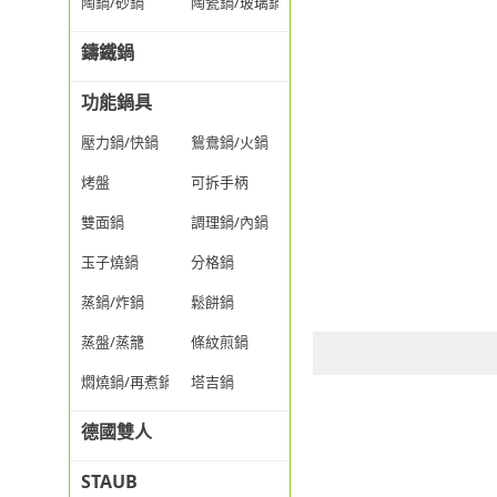
陶鍋/砂鍋
陶瓷鍋/玻璃鍋/透明鍋
鑄鐵鍋
功能鍋具
壓力鍋/快鍋
鴛鴦鍋/火鍋
烤盤
可拆手柄
雙面鍋
調理鍋/內鍋
玉子燒鍋
分格鍋
蒸鍋/炸鍋
鬆餅鍋
蒸盤/蒸籠
條紋煎鍋
燜燒鍋/再煮鍋
塔吉鍋
德國雙人
STAUB