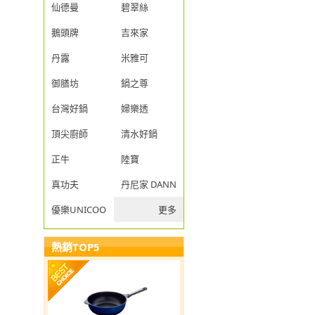
仙德曼
碧翠絲
鵝頭牌
吉來家
丹露
米雅可
御膳坊
鍋之尊
台灣好鍋
婦樂透
頂尖廚師
清水好鍋
正牛
陸寶
真功夫
丹尼家 DANNY JIA
優樂UNICOOK
更多
熱銷TOP5