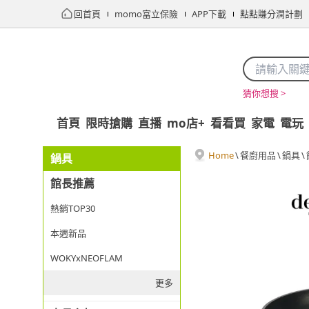
回首頁
momo富立保險
APP下載
點點賺分潤計劃
猜你想搜 >
首頁
限時搶購
直播
mo店+
看看買
家電
電玩
Home
\
餐廚用品
\
鍋具
\
鍋具
館長推薦
熱銷TOP30
本週新品
WOKYxNEOFLAM
更多