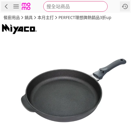
搜全站商品
商品
評價
詳情
規格
推薦
餐廚用品
鍋具
本月主打
PERFECT理想牌熱銷品3折up