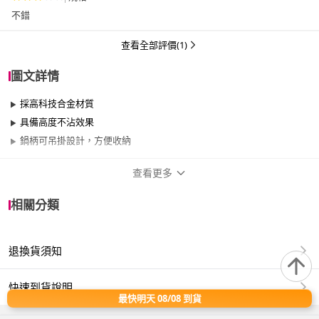
不錯
查看全部評價(1)
圖文詳情
採高科技合金材質
具備高度不沾效果
鍋柄可吊掛設計，方便收納
查看更多
商品規格
相關分類
品牌名稱
米雅可
退換貨須知
尺寸
35cm~40cm
材質
其他合金
快速到貨說明
最快明天 08/08 到貨