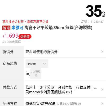
高科技合金材質，具備高度不沾效
品號：
11083487
米雅可
陶瓷不沾平煎鍋 35cm 無蓋(台灣製造)
1,699
$
促銷價
$
3,200
市售價
折價券
查看可使用的折價券
商品規格
35cm
共1種
尺
寸
付款方式
信用卡 | 無卡分期 | 貨到付款 | 行動支付 | 超
商付款 | ATM | 銀聯卡
刷momo卡消費回饋最高3%！
配送方式
快速到貨/離島配送
未滿$490 運費$75