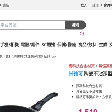
書店
登入
註冊
會員
搜尋
手機/相機
電腦/組件
3C週邊
保健/醫療
食品/飲料
生鮮
本月主打
\
PERFECT理想牌熱銷品3折up
高科技合金材質，具備高
米雅可
陶瓷不沾深型平
採高科技合金材質
具備高度不沾效果
鍋柄可吊掛設計，方便收
1,519