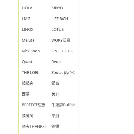
HOLA
KINYO
LMG
LiFE RiCH
LINOX
LOTUS
Maluta
WOKY沃廚
Nick Shop
ONE HOUSE
Quasi
Reun
THE LOEL
Zodiac 諾帝亞
鍋鍋窖
鍋寶
西華
美心
PERFECT理想
牛頭牌Buffalo
膳魔師
掌廚
膳夫THANKFUL
鏗鏘