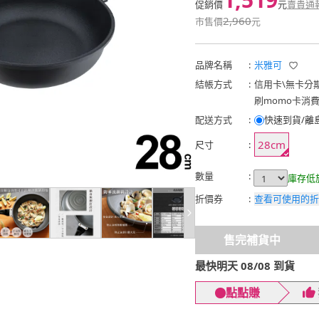
促銷價
元
賣貴通
2,960
市售價
元
品牌名稱
:
米雅可
結帳方式
:
信用卡
\
無卡分
刷momo卡消
配送方式
:
快速到貨/離
28cm
尺寸
:
數量
:
庫存低
折價券
:
查看可使用的折
售完補貨中
最快明天 08/08 到貨
點點賺