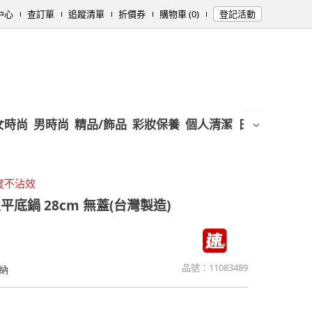
中心
查訂單
追蹤清單
折價券
購物車 (0)
登記活動
女時尚
男時尚
精品/飾品
彩妝保養
個人清潔
日用/紙品
母
度不沾效
底鍋 28cm 無蓋(台灣製造)
品號：
11083489
納