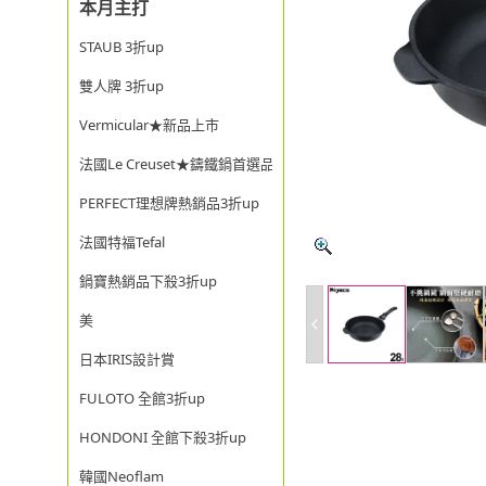
本月主打
STAUB 3折up
雙人牌 3折up
Vermicular★新品上市
法國Le Creuset★鑄鐵鍋首選品牌
PERFECT理想牌熱銷品3折up
法國特福Tefal
鍋寶熱銷品下殺3折up
美
日本IRIS設計賞
FULOTO 全館3折up
HONDONI 全館下殺3折up
韓國Neoflam