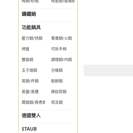
陶鍋/砂鍋
陶瓷鍋/玻璃鍋/透明鍋
鑄鐵鍋
功能鍋具
壓力鍋/快鍋
鴛鴦鍋/火鍋
烤盤
可拆手柄
雙面鍋
調理鍋/內鍋
玉子燒鍋
分格鍋
蒸鍋/炸鍋
鬆餅鍋
蒸盤/蒸籠
條紋煎鍋
燜燒鍋/再煮鍋
塔吉鍋
德國雙人
STAUB