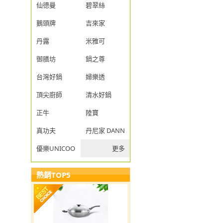
仙德曼
碧翠絲
鵝頭牌
吉來家
丹露
米雅可
御膳坊
鍋之尊
台灣好鍋
婦樂透
頂尖廚師
清水好鍋
正牛
陸寶
真功夫
丹尼家 DANNY JIA
優樂UNICOOK
更多
熱銷TOP5