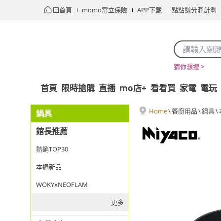
回首頁
momo富立保險
APP下載
點點賺分潤計劃
猜你想搜 >
首頁
限時搶購
直播
mo店+
看看買
家電
電玩
Home
\
餐廚用品
\
鍋具
\
鍋具
館長推薦
熱銷TOP30
本週新品
WOKYxNEOFLAM
更多