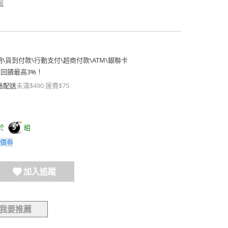
報
期
\
貨到付款
\
行動支付
\
超商付款
\
ATM
\
銀聯卡
費回饋最高3%！
島配送
未滿$490 運費$75
於
組
5
價券
加入追蹤
我要推薦