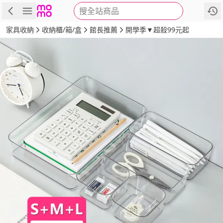
搜全站商品
商品
評價
詳情
規格
推薦
家具收納
收納櫃/箱/盒
館長推薦
開學季▼超殺99元起