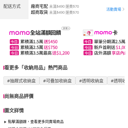
配送方式
廠商宅配
未滿$490 運費$70
活動賣場
超商取貨
未滿$490 運費$70
看更多「收納用品」熱門商品
#抽屜式收納盒
#可疊加收納盒
#透明收納盒
#透明收
尚無商品評價
圖文詳情
點擊滿額蹭，查看更多同賣場商品