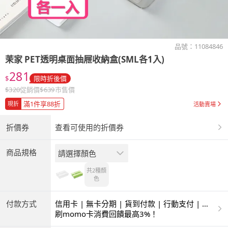
品號：
11084846
茉家
PET透明桌面抽屜收納盒(SML各1入)
281
$
限時折後價
$
320
促銷價
$
639
市售價
滿1件享88折
現折
活動賣場
折價券
查看可使用的折價券
商品規格
請選擇顏色
共2種
顏
色
付款方式
信用卡 | 無卡分期 | 貨到付款 | 行動支付 | 超
商付款 | ATM | 銀聯卡
刷momo卡消費回饋最高3%！