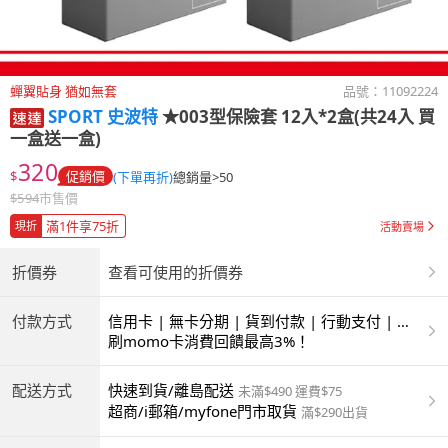
蟬翼貼身 猶如無套
品號：
11092224
SPORT 史波特
★003型保險套 12入*2盒(共24入 買
一盒送一盒)
320
$
促銷價
(下單再折)
總銷量>50
$
594
市售價
滿1件享75折
現折
活動賣場
折價券
查看可使用的折價券
付款方式
信用卡 | 無卡分期 | 貨到付款 | 行動支付 | 超
商付款 | ATM | 銀聯卡
刷momo卡消費回饋最高3%！
配送方式
快速到貨/離島配送
未滿$490 運費$75
超商/i郵箱/myfone門市取貨
滿$290出貨