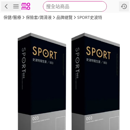
搜全站商品
商品
評價
詳情
規格
推薦
保健/醫療
保險套/潤滑液
品牌總覽
SPORT史波特