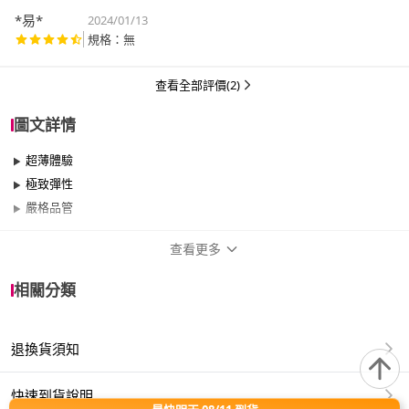
*易*
2024/01/13
規格：無
查看全部評價(2)
圖文詳情
超薄體驗
極致彈性
嚴格品管
查看更多
商品規格
相關分類
品牌名稱
SPORT 史波特
退換貨須知
類型
一般
尺寸
0.03mm、50~54mm
快速到貨說明