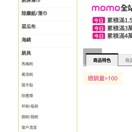
廚房濕巾
除塵紙/溼巾
菜瓜布
海綿
刷具
商品特色
商品
馬桶刷
萬用刷
總銷量>100
隨手黏
除塵撢
杯刷/瓶刷
鋼刷/鍋刷
窗戶清潔