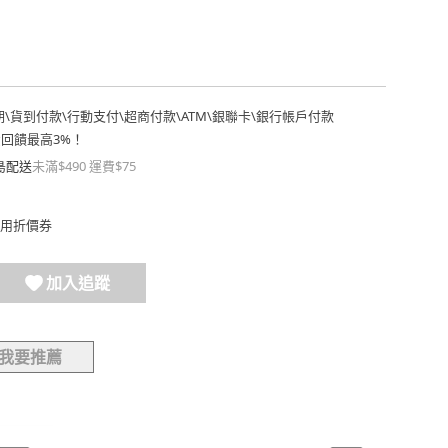
期
\
貨到付款
\
行動支付
\
超商付款
\
ATM
\
銀聯卡
\
銀行帳戶付款
費回饋最高3%！
島配送
未滿$490 運費$75
用折價券
加入追蹤
我要推薦