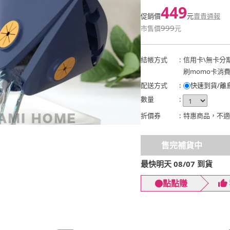
449
促銷價
元
賣貴通報
999
市售價
元
結帳方式
:
信用卡
\
無卡分
刷momo卡消
配送方式
:
快速到貨/離
數量
:
折價券
:
特惠商品，不適
售完補貨中
最快明天 08/07 到貨
點點賺