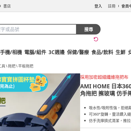
書店
登入
註冊
會員
搜尋
手機/相機
電腦/組件
3C週邊
保健/醫療
食品/飲料
生鮮
工具
\
拖把
\
平板拖把
採用加密超細纖維拖把布
AMI HOME
日本3
角拖把 擦玻璃 仿手擰
吸水性/吸附性強，拒絕
可360°旋轉，靈活鑽入
仿手洗擰擠式清潔，推拉