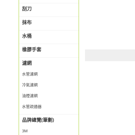
刮刀
抹布
水桶
橡膠手套
濾網
水管濾網
冷氣濾網
油煙濾網
水管疏通器
品牌總覽(筆劃)
3M