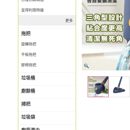
宜得利限時搶
更多
拖把
旋轉拖把
平板拖把
膠棉拖把
垃圾桶
廚餘桶
掃把
垃圾袋