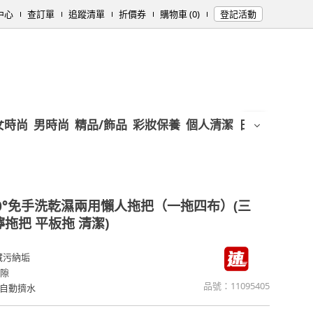
中心
查訂單
追蹤清單
折價券
購物車 (0)
登記活動
女時尚
男時尚
精品/飾品
彩妝保養
個人清潔
日用/紙品
母
60°免手洗乾濕兩用懶人拖把（一拖四布）(三
拖把 平板拖 清潔)
藏污納垢
縫隙
品號：
11095405
自動擠水