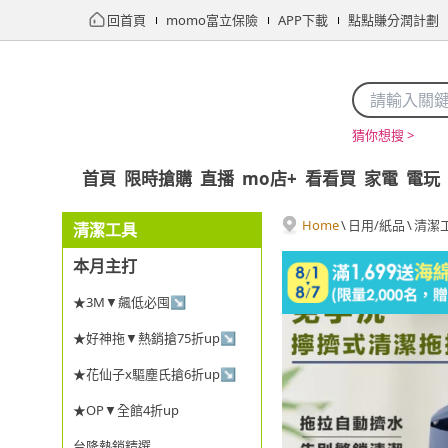
回首頁
momo富立保險
APP下載
點點賺分潤計劃
猜你想搜 >
首頁
限時搶購
直播
mo店+
看看買
家電
電玩
Home
\
日用/紙品
\
清潔
清潔工具
本月主打
★3M▼飆低必囤↘
★好神拖▼熱銷搶75折up↘
★花仙子x驅塵氏搶6折up↘
★OP▼全館4折up
台隆熱銷精選