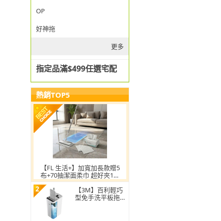
OP
好神拖
更多
指定品滿$499任選宅配
熱銷TOP5
【FL 生活+】加寬加長款贈5
布+70抽潔面柔巾 超好夾1秒
換布洗臉巾環保拖把
2
【3M】百利輕巧
型免手洗平板拖把
刮水桶(1桿1桶3吸
水布)