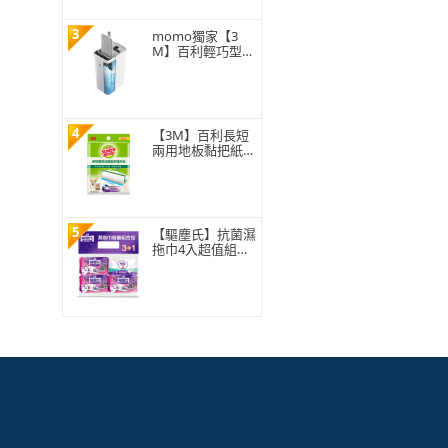
3
momo獨家【3
M】百利輕巧型免
手洗平板拖把刮水
桶(1桿1桶3吸水
布)
4
【3M】百利長短
兩用地板黏把紙捲
補充包150張
5
【驅塵氏】抗菌濕
拖巾4入超值組合
包