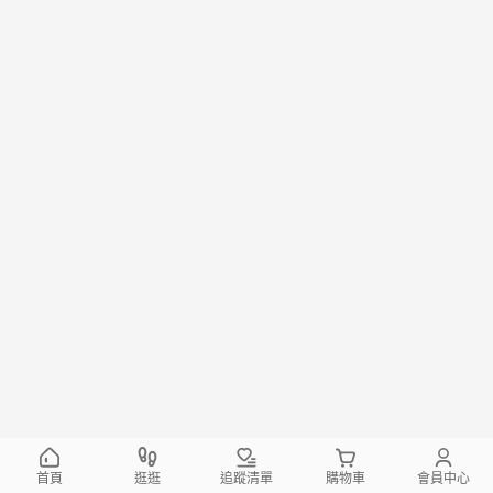
首頁
逛逛
追蹤清單
購物車
會員中心