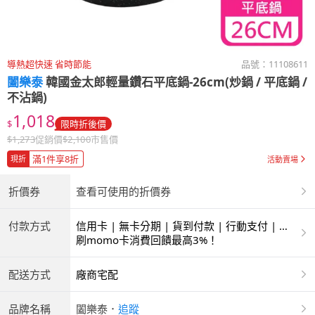
導熱超快速 省時節能
品號：
11108611
闔樂泰
韓國金太郎輕量鑽石平底鍋-26cm(炒鍋 / 平底鍋 /
不沾鍋)
1,018
$
限時折後價
$
1,273
促銷價
$
2,100
市售價
滿1件享8折
現折
活動賣場
折價券
查看可使用的折價券
付款方式
信用卡 | 無卡分期 | 貨到付款 | 行動支付 | 超
商付款 | ATM | 銀聯卡
刷momo卡消費回饋最高3%！
配送方式
廠商宅配
品牌名稱
闔樂泰
．
追蹤