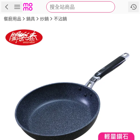
搜全站商品
商品
評價
詳情
規格
推薦
餐廚用品
鍋具
炒鍋
不沾鍋