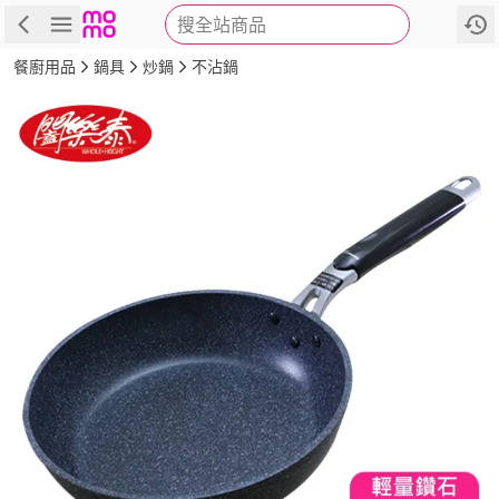
搜全站商品
商品
評價
詳情
規格
推薦
餐廚用品
鍋具
炒鍋
不沾鍋