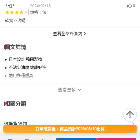
*昭*
2024/02/16
0
規格：無
確實不沾鍋
查看全部評價(2)
圖文詳情
日本設計 韓國製造
不沾少油煙 健康好洗
適用多種爐具
查看更多
商品規格
相關分類
品牌名稱
闔樂泰
退換貨須知
尺寸
26cm~29cm
訂單確認後，商品預計2026/08/10出貨
材質
其他合金