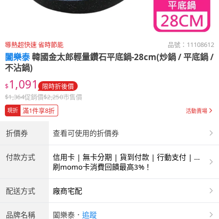
導熱超快速 省時節能
品號：
11108612
闔樂泰
韓國金太郎輕量鑽石平底鍋-28cm(炒鍋 / 平底鍋 /
不沾鍋)
1,091
$
限時折後價
$
1,364
促銷價
$
2,250
市售價
滿1件享8折
現折
活動賣場
折價券
查看可使用的折價券
付款方式
信用卡 | 無卡分期 | 貨到付款 | 行動支付 | 超
商付款 | ATM | 銀聯卡
刷momo卡消費回饋最高3%！
配送方式
廠商宅配
品牌名稱
闔樂泰
．
追蹤