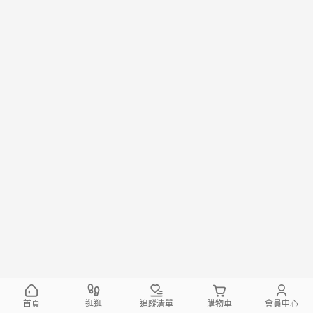
首頁
逛逛
追蹤清單
購物車
會員中心