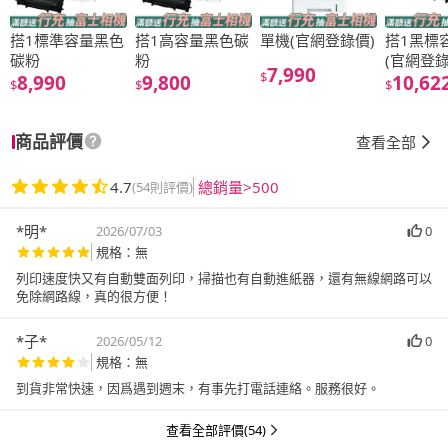
搭1標準容量黑色
搭1高容量黑色碳
單機(官網登錄價)
搭1黑標
碳粉
粉
(官網登錄
7,990
$
8,990
9,800
10,62
$
$
$
商品評價
查看全部
4.7
總銷量>500
(54則評價)
*明*
2026/07/03
0
規格：無
列印速度快又有自動雙面列印，掃描也有自動進紙器，還有無線網路可以
免除網路線，真的很方便！
*子*
2026/05/12
0
規格：無
到貨非常快速，因爲遇到週末，有事先打電話連絡。服務很好。
查看全部評價(54)