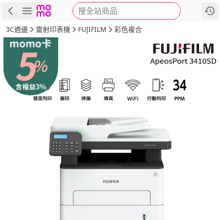
搜全站商品
商品
評價
詳情
規格
推薦
3C週邊
雷射印表機
FUJIFILM
彩色複合