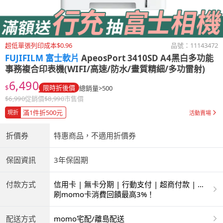
超低單張列印成本$0.96
品號：
11143472
FUJIFILM 富士軟片
ApeosPort 3410SD A4黑白多功能
事務複合印表機(WIFI/高速/防水/畫質精細/多功雷射)
6,490
$
限時折後價
總銷量>500
$
6,990
促銷價
$
8,990
市售價
滿1件折500元
現折
活動賣場
折價券
特惠商品，不適用折價券
保固資訊
3年保固期
付款方式
信用卡 | 無卡分期 | 行動支付 | 超商付款 | 銀
聯卡
刷momo卡消費回饋最高3%！
配送方式
momo宅配/離島配送