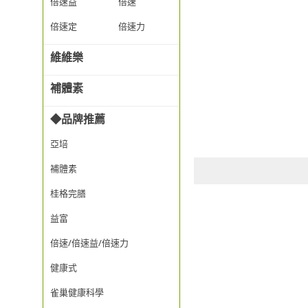
倍速益
倍速
倍速定
倍速力
維維樂
補體素
◆品牌推薦
亞培
補體素
桂格完膳
益富
倍速/倍速益/倍速力
健康式
雀巢健康科學