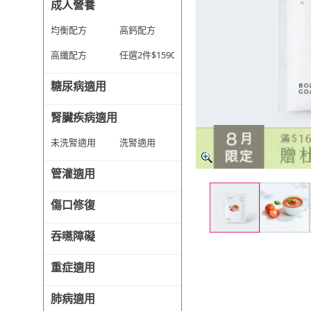
成人營養
均衡配方
高鈣配方
高纖配方
任選2件$1590
糖尿病適用
腎臟疾病適用
未洗腎適用
洗腎適用
管灌適用
傷口修復
吞嚥障礙
重症適用
肺病適用