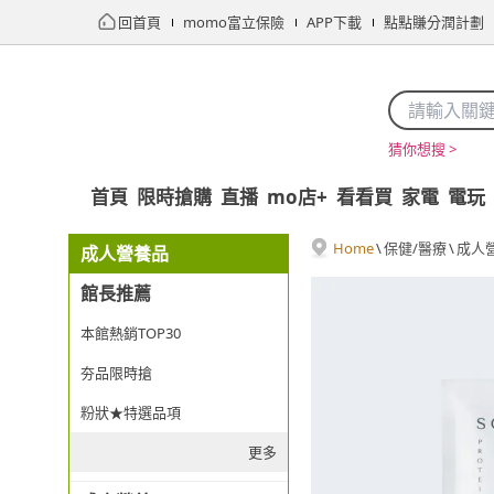
回首頁
momo富立保險
APP下載
點點賺分潤計劃
猜你想搜 >
首頁
限時搶購
直播
mo店+
看看買
家電
電玩
Home
\
保健/醫療
\
成人
成人營養品
館長推薦
本館熱銷TOP30
夯品限時搶
粉狀★特選品項
更多