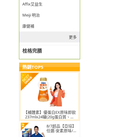
Affix艾益生
Meiji 明治
康健補
更多
桂格完膳
熱銷TOP5
【補體素】優蛋白EX原味即飲
237mlx24罐(20g蛋白質、添
加摩洛血橙、陳美鳳推薦)
2
8/7超品【亞培】
任選-安素原味/香
草減甜即飲 HMB