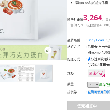
添加BCAA助於組織修復
3,264
限時折後價
元
賣
7,200
4,080
市售價
元
促銷價
品牌名稱
:
Body Goals
結帳方式
:
信用卡
\
無卡分
刷momo卡消
配送方式
:
快速到貨/離
超商/i郵箱/m
羅宋番茄
規格
:
數量
:
庫存低
折價券
:
查看可使用的折
售完補貨中