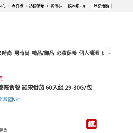
中心
查訂單
追蹤清單
折價券
購物車 (0)
登記活動
女時尚
男時尚
精品/飾品
彩妝保養
個人清潔
日用/紙品
母
足
輕食餐 羅宋番茄 60入組 29-30G/包
下殺↘8折
氣色