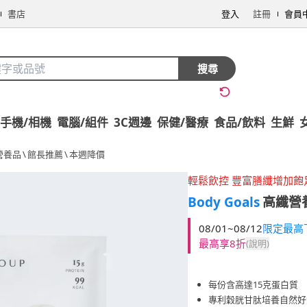
書店
登入
註冊
會員
搜尋
手機/相機
電腦/組件
3C週邊
保健/醫療
食品/飲料
生鮮
營養品
\
館長推薦
\
本週降價
輕鬆飲控 豐富膳纖增加飽
Body Goals
高纖營養
08/01~08/12
限定最高
最高享8折
(說明)
每份含高達15克蛋白質
專利穀胱甘肽培養自然好