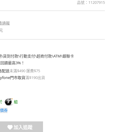
品號：
11207915
貴通報
元
期
\
貨到付款
\
行動支付
\
超商付款
\
ATM
\
銀聯卡
費回饋最高3%！
島配送
未滿$490 運費$75
yfone門市取貨
滿$190出貨
於
組
3
價券
加入追蹤