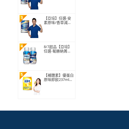
升級配方237ml x
30入x2箱(HMB、
三重優蛋白、任賢
齊代言)
3
【亞培】任選-安
素原味/香草減甜
即飲 HMB升級配
方 237ml x 30入
(成人營養品、補
充體力、三重蛋
白)
4
8/7超品【亞培】
任選-葡勝納菁選
糖尿病營養品-原
味+纖維/香草口味
200ml x24入 x2箱
(糖尿病適用)
5
【補體素】優蛋白
原味即飲237mlx2
4罐(正港優蛋白、
增強體力 陳美鳳
推薦)