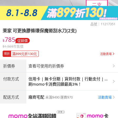
品號：
11217351
茉家
可更換膠條環保魔術刮水刀(2支)
785
$
促銷價
$
1,569
市售價
滿899元折130元
現折
活動賣場
折價券
查看可使用的折價券
付款方式
信用卡 | 無卡分期 | 貨到付款 | 行動支付 | 超
商付款 | ATM | 銀聯卡
刷momo卡消費回饋最高3%！
配送方式
廠商宅配
活動賣場
未滿$490 運費$70