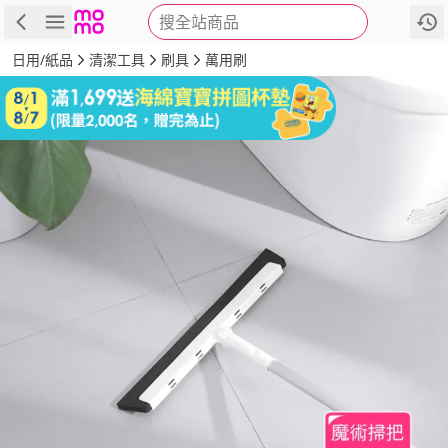
搜全站商品
商品
評價
詳情
規格
推薦
日用/紙品
清潔工具
刷具
萬用刷