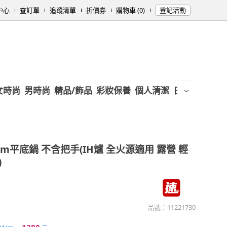
中心
查訂單
追蹤清單
折價券
購物車 (0)
登記活動
女時尚
男時尚
精品/飾品
彩妝保養
個人清潔
日用/紙品
母
cm平底鍋 不含把手(IH爐 全火源適用 露營 輕
)
品號：
11221730