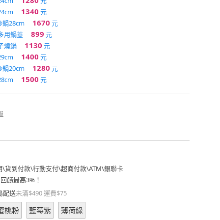
1280
4cm
元
1340
4cm
元
1670
鍋28cm
元
899
閥多用鍋蓋
元
1130
玉子燒鍋
元
1400
9cm
元
1280
鍋20cm
元
1500
8cm
元
報
期
\
貨到付款
\
行動支付
\
超商付款
\
ATM
\
銀聯卡
費回饋最高3%！
島配送
未滿$490 運費$75
蜜桃粉
藍莓紫
薄荷綠