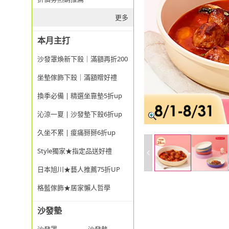
更多
本月主打
沙發罩煥新下殺｜滿額再折200
坐墊傢飾下殺｜滿額贈好禮
換季必備 | 精選坐靠墊5折up
沁涼一夏 | 沙發墊下殺6折up
久坐不累 | 痠痛掰掰6折up
Style獨家★指定品送好禮
日本旭川★藝人推薦75折UP
格藍傢飾★居家懶人哲學
沙發墊