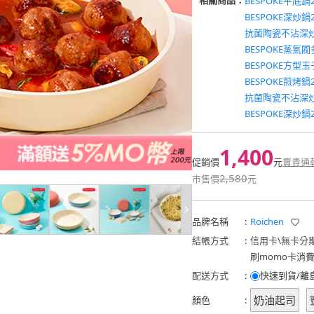
相關商品：
BESPOKE平底鍋2
BESPOKE深炒鍋2
抗菌陶瓷不沾深炒
BESPOKE蒸氣
BESPOKE方型
BESPOKE煎烤鍋2
抗菌陶瓷不沾深炒
BESPOKE深炒鍋2
1,400
促銷價
元
賣貴通
2,580
市售價
元
品牌名稱
:
Roichen
結帳方式
:
信用卡
\
無卡分
刷momo卡消
配送方式
:
快速到貨/離
奶油起司
顏色
: