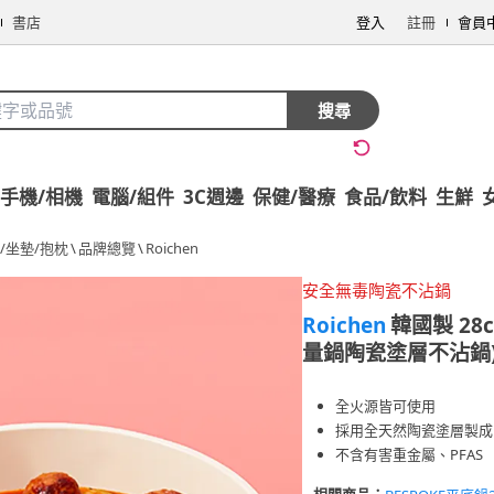
書店
登入
註冊
會員
搜尋
手機/相機
電腦/組件
3C週邊
保健/醫療
食品/飲料
生鮮
/坐墊/抱枕
\
品牌總覽
\
Roichen
安全無毒陶瓷不沾鍋
Roichen
韓國製 28
量鍋陶瓷塗層不沾鍋
全火源皆可使用
採用全天然陶瓷塗層製成
不含有害重金屬、PFAS