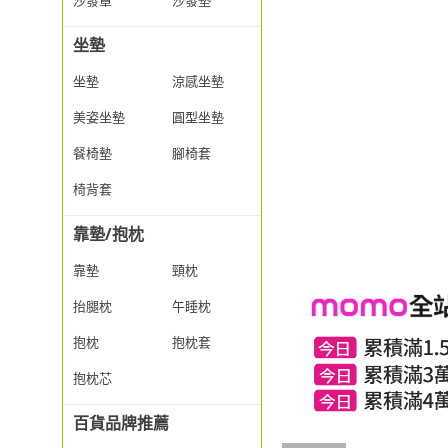
沙發罩
沙發墊
坐墊
坐墊
涼感坐墊
美姿坐墊
圓型坐墊
餐椅墊
腳椅套
椅背套
靠墊/抱枕
靠墊
頸枕
抬腿枕
午睡枕
抱枕
抱枕套
抱枕芯
百貨品牌推薦