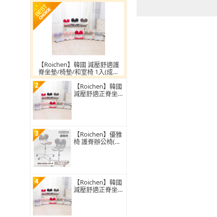
【Roichen】韓國 減壓舒適護
脊坐墊/椅墊/和室椅 1入(成人
及35Kg以上兒童適用 護腰 美
2
姿 靠墊)
【Roichen】韓國
減壓舒適正脊坐
墊/護脊椅墊/護腰
靠墊 1入(正脊 美
姿 椅背靠墊)
3
【Roichen】優雅
椅 護脊辦公椅(電
腦椅 人體工學椅
成長椅 升降椅)
4
【Roichen】韓國
減壓舒適正脊坐
墊/護脊椅墊/護腰
靠墊 1入(正脊 美
姿 椅背靠墊)