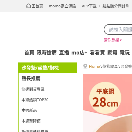
回首頁
momo富立保險
APP下載
點點賺分潤計劃
猜你想搜 >
首頁
限時搶購
直播
mo店+
看看買
家電
電玩
Home
\
傢飾寢具
\
沙發墊
沙發墊/坐墊/抱枕
館長推薦
快速到貨專區
本館熱銷TOP30
本週新品
本週新降價
折價券熱銷推薦