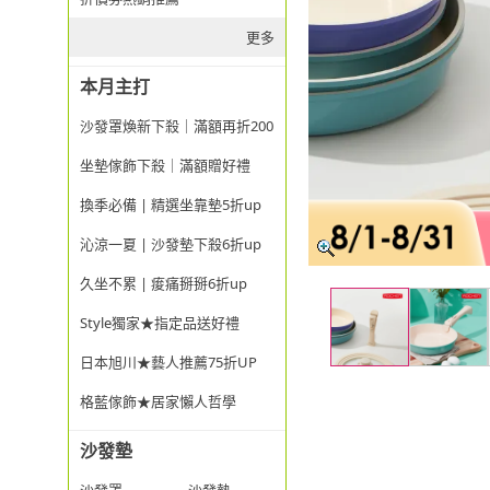
更多
本月主打
沙發罩煥新下殺｜滿額再折200
坐墊傢飾下殺｜滿額贈好禮
換季必備 | 精選坐靠墊5折up
沁涼一夏 | 沙發墊下殺6折up
久坐不累 | 痠痛掰掰6折up
Style獨家★指定品送好禮
日本旭川★藝人推薦75折UP
格藍傢飾★居家懶人哲學
沙發墊