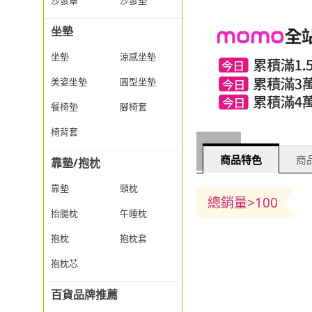
沙發罩
沙發墊
坐墊
坐墊
涼感坐墊
美姿坐墊
圓型坐墊
餐椅墊
腳椅套
椅背套
商品特色
商品
靠墊/抱枕
靠墊
頸枕
總銷量>100
抬腿枕
午睡枕
抱枕
抱枕套
抱枕芯
百貨品牌推薦