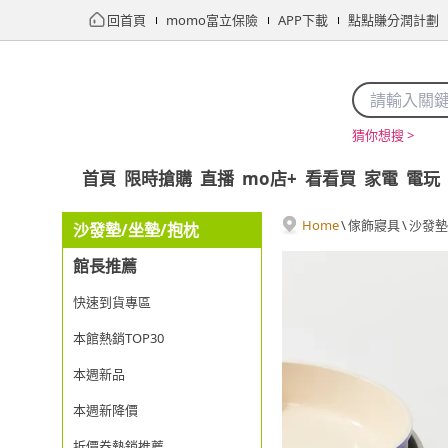
回首頁
momo富立保險
APP下載
點點賺分潤計劃
猜你想搜 >
首頁
限時搶購
直播
mo店+
看看買
家電
電玩
Home
\
傢飾寢具
\
沙發墊
沙發墊/坐墊/抱枕
館長推薦
快速到貨專區
本館熱銷TOP30
本週新品
本週新降價
折價券熱銷推薦