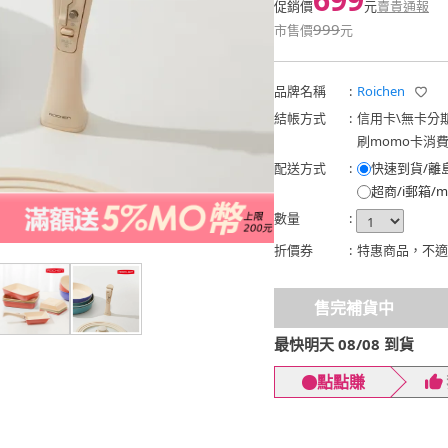
促銷價
元
賣貴通報
999
市售價
元
品牌名稱
:
Roichen
結帳方式
:
信用卡
\
無卡分
刷momo卡消
配送方式
:
快速到貨/離
超商/i郵箱/m
數量
:
折價券
:
特惠商品，不適
售完補貨中
最快明天 08/08 到貨
點點賺