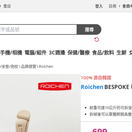
書店
登入
註冊
會員
搜尋
手機/相機
電腦/組件
3C週邊
保健/醫療
食品/飲料
生鮮
/坐墊/抱枕
\
品牌總覽
\
Roichen
100% 源自韓國
Roichen
BESPOK
耐重可達10公斤的可拆
拆掉後可以單獨將鍋具層
699