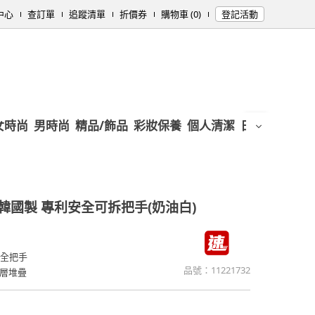
中心
查訂單
追蹤清單
折價券
購物車 (0)
登記活動
女時尚
男時尚
精品/飾品
彩妝保養
個人清潔
日用/紙品
母
E 韓國製 專利安全可拆把手(奶油白)
安全把手
品號：
11221732
層堆疊