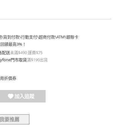
期
\
貨到付款
\
行動支付
\
超商付款
\
ATM
\
銀聯卡
費回饋最高3%！
島配送
未滿$490 運費$75
yfone門市取貨
滿$190出貨
用折價券
加入追蹤
我要推薦