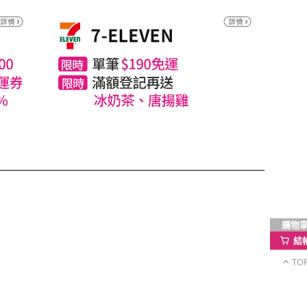
購物
結
TO