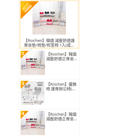
【Roichen】韓國 減壓舒適護
脊坐墊/椅墊/和室椅 1入(成人
及35Kg以上兒童適用 護腰 美
2
姿 靠墊)
【Roichen】韓國
減壓舒適正脊坐
墊/護脊椅墊/護腰
靠墊 1入(正脊 美
姿 椅背靠墊)
3
【Roichen】優雅
椅 護脊辦公椅(電
腦椅 人體工學椅
成長椅 升降椅)
4
【Roichen】韓國
減壓舒適正脊坐
墊/護脊椅墊/護腰
靠墊 1入(正脊 美
姿 椅背靠墊)