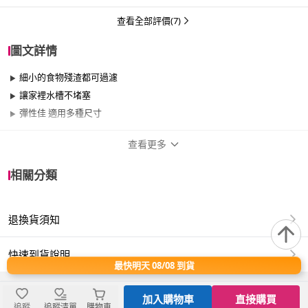
查看全部評價(7)
圖文詳情
細小的食物殘渣都可過濾
讓家裡水槽不堵塞
彈性佳 適用多種尺寸
查看更多
商品規格
相關分類
適用於
浴室、廚房、餐廳、室內
退換貨須知
材質：聚酯纖維
顏色：白色
快速到貨說明
規格： 400入
最快明天 08/08 到貨
尺寸：9*9cm
產地：中國
加入購物車
直接購買
追蹤
追蹤清單
購物車