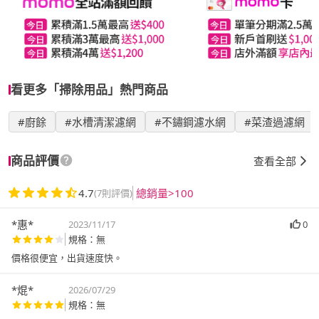
看更多「掃除用品」熱門商品
#廚餘
#水槽清潔濾網
#不鏽鋼濾水網
#菜渣過濾網
商品評價
查看全部
4.7
總銷量>100
(7則評價)
*惠*
2023/11/17
0
規格：無
價格很便宜，出貨速度快。
*焜*
2026/07/29
規格：無