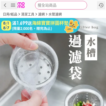
搜全站商品
商品
評價
詳情
規格
推薦
日用/紙品
清潔工具
濾網
水管濾網