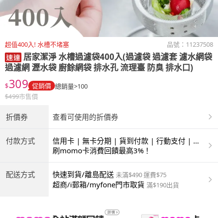
超值400入! 水槽不堵塞
品號：
11237508
居家潔淨
水槽過濾袋400入(過濾袋 過濾套 濾水網袋
過濾網 瀝水袋 廚餘網袋 排水孔 流理臺 防臭 排水口)
309
$
促銷價
總銷量>100
$
499
市售價
折價券
查看可使用的折價券
付款方式
信用卡 | 無卡分期 | 貨到付款 | 行動支付 | 超
商付款 | ATM | 銀聯卡
刷momo卡消費回饋最高3%！
配送方式
快速到貨/離島配送
未滿$490 運費$75
超商/i郵箱/myfone門市取貨
滿$190出貨