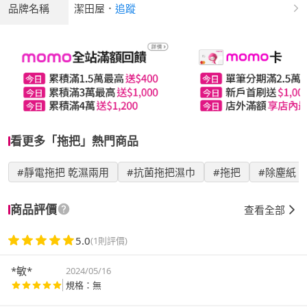
品牌名稱
潔田屋
．
追蹤
看更多「拖把」熱門商品
#靜電拖把 乾濕兩用
#抗菌拖把濕巾
#拖把
#除塵紙
商品評價
查看全部
5.0
(1則評價)
*敏*
2024/05/16
規格：無