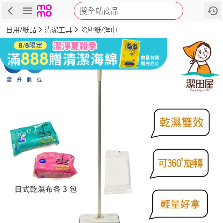
搜全站商品
商品
評價
詳情
規格
推薦
日用/紙品
清潔工具
除塵紙/溼巾