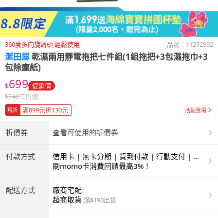
360度多向旋轉頭 輕鬆使用
品號：
11272992
潔田屋
乾濕兩用靜電拖把七件組(1組拖把+3包濕拖巾+3
包除塵紙)
699
$
促銷價
$
749
市售價
滿899元折130元
現折
活動賣場
折價券
查看可使用的折價券
付款方式
信用卡 | 無卡分期 | 貨到付款 | 行動支付 | 超
商付款 | ATM | 銀聯卡
刷momo卡消費回饋最高3%！
配送方式
廠商宅配
超商取貨
滿$190出貨