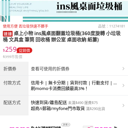
使用方便 丟垃圾快速不髒手
品號：
11274181
桌上小物
ins風桌面翻蓋垃圾桶(360度旋轉 小垃圾
桶 文具盒 筆筒 回收桶 辦公室 桌面收納 紙簍)
259
$
促銷價
$
359
市售價
折價券
查看可使用的折價券
付款方式
信用卡 | 無卡分期 | 貨到付款 | 行動支付 | 超
商付款 | ATM | 銀聯卡
刷momo卡消費回饋最高3%！
配送方式
快速到貨/離島配送
未滿$490 運費$75
超商/i郵箱/myfone門市取貨
滿$290出貨