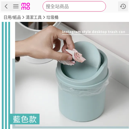
搜全站商品
商品
評價
詳情
規格
推薦
日用/紙品
清潔工具
垃圾桶