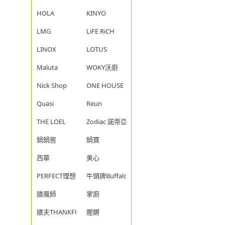
HOLA
KINYO
LMG
LiFE RiCH
LINOX
LOTUS
Maluta
WOKY沃廚
Nick Shop
ONE HOUSE
Quasi
Reun
THE LOEL
Zodiac 諾帝亞
鍋鍋窖
鍋寶
西華
美心
PERFECT理想
牛頭牌Buffalo
膳魔師
掌廚
膳夫THANKFUL
鏗鏘