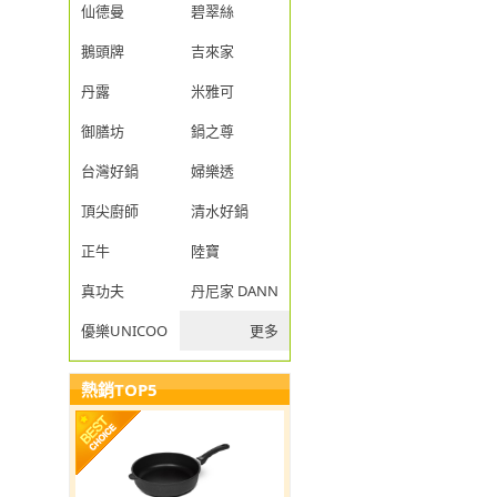
仙德曼
碧翠絲
鵝頭牌
吉來家
丹露
米雅可
御膳坊
鍋之尊
台灣好鍋
婦樂透
頂尖廚師
清水好鍋
正牛
陸寶
真功夫
丹尼家 DANNY JIA
優樂UNICOOK
更多
熱銷TOP5