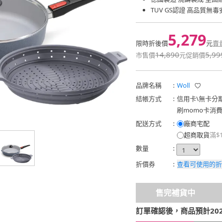
TUV GS認證 高品質無毒
5,279
限時折後價
元
賣
14,890
5,99
市售價
元
促銷價
品牌名稱
:
Woll
結帳方式
:
信用卡
\
無卡分
刷momo卡消
配送方式
:
廠商宅配
超商取貨
滿$
數量
:
折價券
:
查看可使用的折
售完補貨中
訂單確認後，商品預計2026