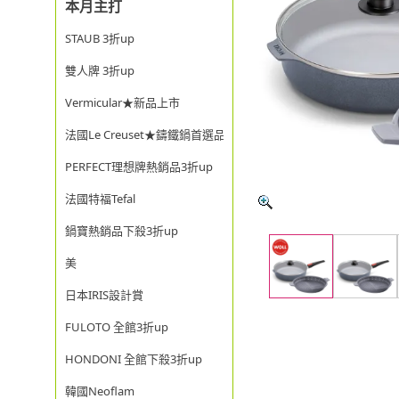
本月主打
STAUB 3折up
雙人牌 3折up
Vermicular★新品上市
法國Le Creuset★鑄鐵鍋首選品牌
PERFECT理想牌熱銷品3折up
法國特福Tefal
鍋寶熱銷品下殺3折up
美
日本IRIS設計賞
FULOTO 全館3折up
HONDONI 全館下殺3折up
韓國Neoflam