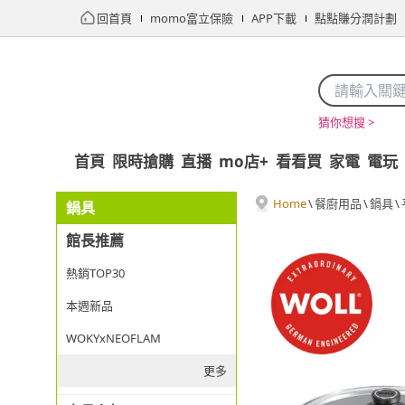
回首頁
momo富立保險
APP下載
點點賺分潤計劃
猜你想搜 >
首頁
限時搶購
直播
mo店+
看看買
家電
電玩
Home
\
餐廚用品
\
鍋具
\
鍋具
館長推薦
熱銷TOP30
本週新品
WOKYxNEOFLAM
更多