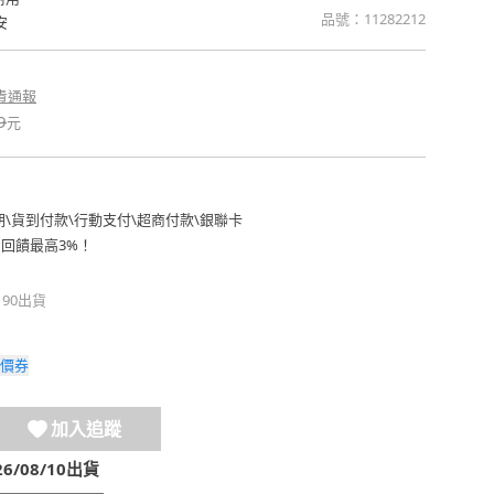
品號：
11282212
安
貴通報
9
元
期
\
貨到付款
\
行動支付
\
超商付款
\
銀聯卡
費回饋最高3%！
190出貨
價券
加入追蹤
/08/10出貨