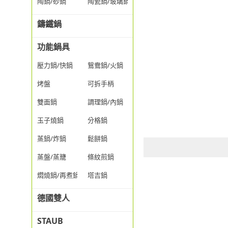
陶鍋/砂鍋
陶瓷鍋/玻璃鍋/透明鍋
鑄鐵鍋
功能鍋具
壓力鍋/快鍋
鴛鴦鍋/火鍋
烤盤
可拆手柄
雙面鍋
調理鍋/內鍋
玉子燒鍋
分格鍋
蒸鍋/炸鍋
鬆餅鍋
蒸盤/蒸籠
條紋煎鍋
燜燒鍋/再煮鍋
塔吉鍋
德國雙人
STAUB