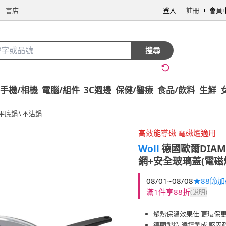
書店
登入
註冊
會員
搜尋
手機/相機
電腦/組件
3C週邊
保健/醫療
食品/飲料
生鮮
平底鍋
\
不沾鍋
高效能導磁 電磁爐適用
Woll
德國歐爾DIAM
網+安全玻璃蓋(電磁
08/01~08/08
★88節
滿1件享88折
(說明)
聚熱保溫效果佳 更環保
德國製造 澆鑄製成 堅固