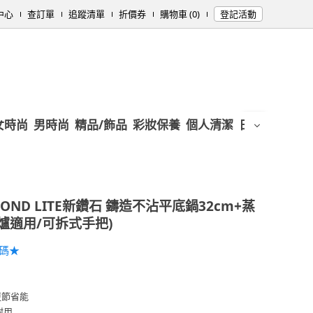
中心
查訂單
追蹤清單
折價券
購物車 (0)
登記活動
女時尚
男時尚
精品/飾品
彩妝保養
個人清潔
日用/紙品
母
OND LITE新鑽石 鑄造不沾平底鍋32cm+蒸
爐適用/可拆式手把)
加碼★
更節省能
耐用