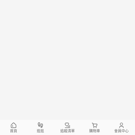
首頁
逛逛
追蹤清單
購物車
會員中心