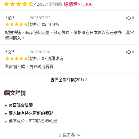
4.8
總銷量>1,000
(201則評價)
*齡*
2026/07/22
0
規格：03 可可棕
配送快速，商品包裝完整，效期很長，價格跟在日本買沒有差很多，非常
值得購入。
*文*
2026/07/18
0
規格：07 清甜玫瑰
看評價不錯，買來試用看看
查看全部評價(201)
圖文詳情
緊密貼合雙唇
讓人擁有持久新鮮的唇彩
保溼成分，可預防雙唇乾燥
查看更多
商品規格