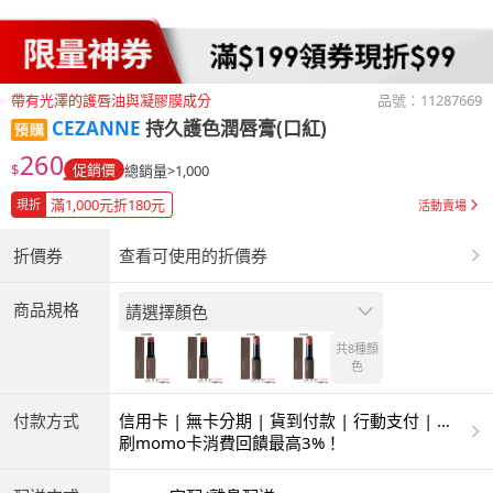
帶有光澤的護唇油與凝膠膜成分
品號：
11287669
CEZANNE
持久護色潤唇膏(口紅)
260
$
促銷價
總銷量>1,000
滿1,000元折180元
現折
活動賣場
折價券
查看可使用的折價券
商品規格
請選擇顏色
共8種
顏
色
付款方式
信用卡 | 無卡分期 | 貨到付款 | 行動支付 | 超
商付款 | ATM | 銀聯卡
刷momo卡消費回饋最高3%！