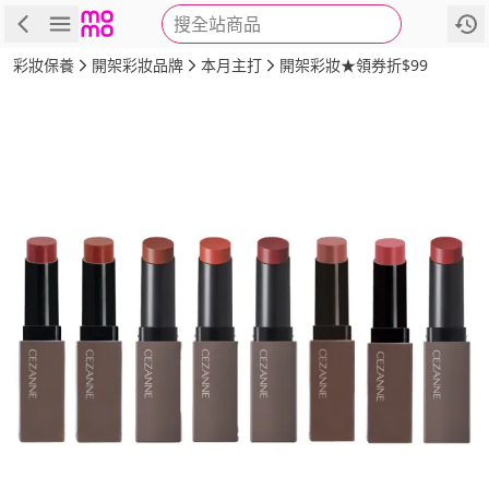
搜全站商品
商品
評價
詳情
規格
推薦
彩妝保養
開架彩妝品牌
本月主打
開架彩妝★領券折$99