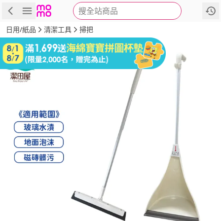
搜全站商品
商品
評價
詳情
規格
推薦
日用/紙品
清潔工具
掃把