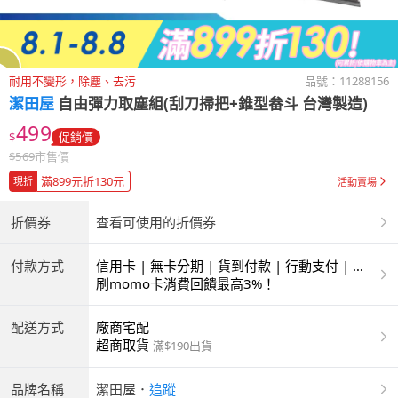
耐用不變形，除塵、去污
品號：
11288156
潔田屋
自由彈力取塵組(刮刀掃把+錐型畚斗 台灣製造)
499
$
促銷價
$
569
市售價
滿899元折130元
現折
活動賣場
折價券
查看可使用的折價券
付款方式
信用卡 | 無卡分期 | 貨到付款 | 行動支付 | 超
商付款 | ATM | 銀聯卡
刷momo卡消費回饋最高3%！
配送方式
廠商宅配
超商取貨
滿$190出貨
品牌名稱
潔田屋
．
追蹤