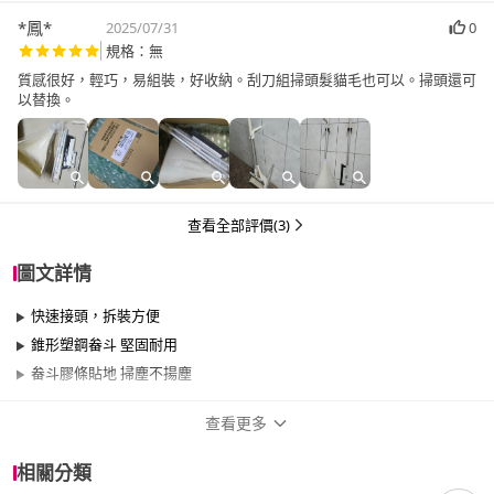
*鳳*
2025/07/31
0
規格：無
質感很好，輕巧，易組裝，好收納。刮刀組掃頭髮貓毛也可以。掃頭還可
以替換。
查看全部評價(3)
圖文詳情
快速接頭，拆裝方便
錐形塑鋼畚斗 堅固耐用
畚斗膠條貼地 掃塵不揚塵
查看更多
商品規格
相關分類
品牌名稱
潔田屋