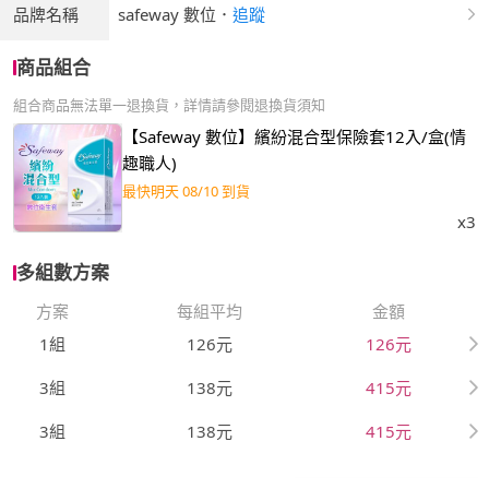
品牌名稱
safeway 數位
．
追蹤
商品組合
組合商品無法單一退換貨，詳情請參閱退換貨須知
【Safeway 數位】繽紛混合型保險套12入/盒(情
趣職人)
最快明天 08/10 到貨
x3
多組數方案
方案
每組平均
金額
1組
126元
126元
3組
138元
415元
3組
138元
415元