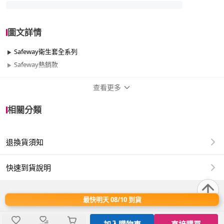
圖文詳情
Safeway衛生套全系列
Safeway熱銷款
查看更多
商品規格
相關分類
品牌名稱
safeway 數位
退換貨須知
類型
混搭
尺寸
0.03mm、50~54mm
快速到貨說明
款式
一般、混搭
最快明天 08/10 到貨
香味
無香
加入購物車
直接購買