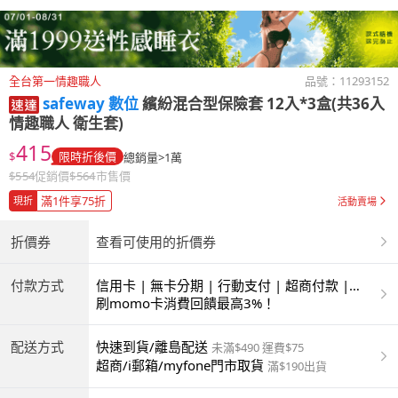
全台第一情趣職人
品號：
11293152
safeway 數位
繽紛混合型保險套 12入*3盒(共36入
情趣職人 衛生套)
415
$
限時折後價
總銷量>1萬
$
554
促銷價
$
564
市售價
滿1件享75折
現折
活動賣場
折價券
查看可使用的折價券
付款方式
信用卡 | 無卡分期 | 行動支付 | 超商付款 |
ATM | 銀聯卡
刷momo卡消費回饋最高3%！
配送方式
快速到貨/離島配送
未滿$490 運費$75
超商/i郵箱/myfone門市取貨
滿$190出貨