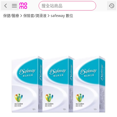
搜全站商品
商品
評價
詳情
規格
推薦
保健/醫療
保險套/潤滑液
safeway 數位