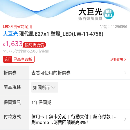
LED照明省電耐用
品號：
11296596
大巨光
現代風 E27x1 壁燈_LED(LW-11-4758)
1,633
$
限時折後價
$
1,775
促銷價
$
5,500
市售價
最高享88折
現折
活動賣場
折價券
查看可使用的折價券
商品規格
如圖所示
保固資訊
1年保固期
付款方式
信用卡 | 無卡分期 | 行動支付 | 超商付款 |
ATM | 銀聯卡
刷momo卡消費回饋最高3%！