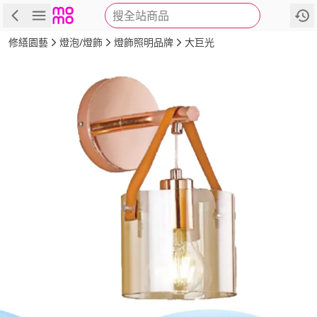
搜全站商品
商品
評價
詳情
規格
推薦
修繕園藝
燈泡/燈飾
燈飾照明品牌
大巨光