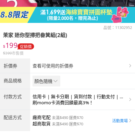
品號：
11302952
茉家
迷你型掃把畚箕組(2組)
199
$
促銷價
$
399
市售價
折價券
查看可使用的折價券
商品規格
顏色隨機
付款方式
信用卡 | 無卡分期 | 貨到付款 | 行動支付 | 超
商付款 | ATM | 銀聯卡
刷momo卡消費回饋最高3%！
配送方式
廠商宅配
未滿$490 運費$70
活動賣場
超商取貨
未滿$490 運費$70