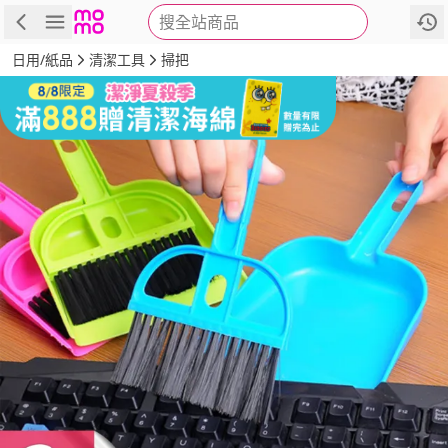
搜全站商品
商品
評價
詳情
規格
推薦
日用/紙品
清潔工具
掃把