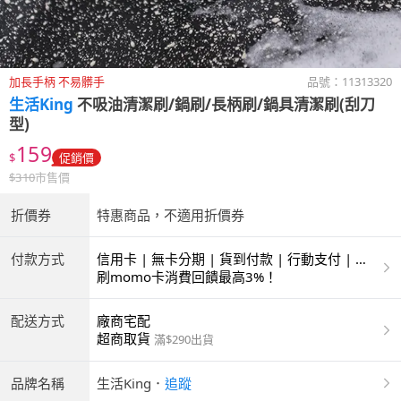
加長手柄 不易髒手
品號：
11313320
生活King
不吸油清潔刷/鍋刷/長柄刷/鍋具清潔刷(刮刀
型)
159
$
促銷價
$
310
市售價
折價券
特惠商品，不適用折價券
付款方式
信用卡 | 無卡分期 | 貨到付款 | 行動支付 | 超
商付款 | ATM | 銀聯卡
刷momo卡消費回饋最高3%！
配送方式
廠商宅配
超商取貨
滿$290出貨
品牌名稱
生活King
．
追蹤