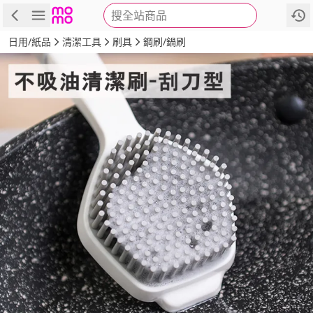
搜全站商品
商品
評價
詳情
規格
推薦
日用/紙品
清潔工具
刷具
鋼刷/鍋刷