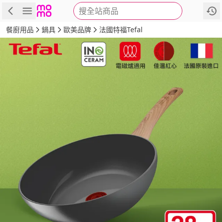
搜全站商品
商品
評價
詳情
規格
推薦
餐廚用品
鍋具
歐美品牌
法國特福Tefal