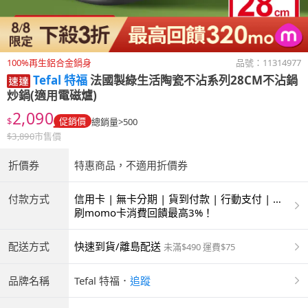
100%再生鋁合金鍋身
品號：
11314977
Tefal 特福
法國製綠生活陶瓷不沾系列28CM不沾鍋
炒鍋(適用電磁爐)
2,090
$
促銷價
總銷量>500
$
3,890
市售價
折價券
特惠商品，不適用折價券
付款方式
信用卡 | 無卡分期 | 貨到付款 | 行動支付 | 超
商付款 | ATM | 銀聯卡
刷momo卡消費回饋最高3%！
配送方式
快速到貨/離島配送
未滿$490 運費$75
品牌名稱
Tefal 特福
．
追蹤