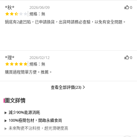
*秋*
2026/06/09
0
規格：無
鍋底有2處凹陷，已申請換貨，出貨時請務必查驗，以免有安全問題。
*理*
2026/02/12
0
規格：無
購買過程簡單方便。推薦。
查看全部評價(23)
圖文詳情
減少90%能源消耗
100%極簡包材，開啟永續食尚
未來陶瓷不沾科技，超光滑硬度高