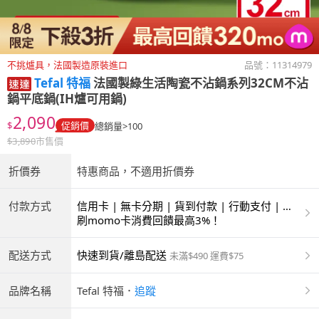
不挑爐具，法國製造原裝進口
品號：
11314979
Tefal 特福
法國製綠生活陶瓷不沾鍋系列32CM不沾
鍋平底鍋(IH爐可用鍋)
2,090
$
促銷價
總銷量>100
$
3,890
市售價
折價券
特惠商品，不適用折價券
付款方式
信用卡 | 無卡分期 | 貨到付款 | 行動支付 | 超
商付款 | ATM | 銀聯卡
刷momo卡消費回饋最高3%！
配送方式
快速到貨/離島配送
未滿$490 運費$75
品牌名稱
Tefal 特福
．
追蹤