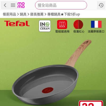
搜全站商品
商品
評價
詳情
規格
推薦
餐廚用品
鍋具
館長推薦
專櫃鍋具★下殺5折up