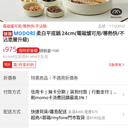
電磁爐可用/導熱快/不沾鍋
品號：
11333032
MODORI
柔白平底鍋 24cm(電磁爐可用/導熱快/不
沾塗層升級)
975
$
限時折後價
總銷量>100
$
1,148
促銷價
$
1,498
市售價
滿1件享85折
現折
活動賣場
折價券
特惠商品，不適用折價券
付款方式
信用卡 | 無卡分期 | 貨到付款 | 行動支付 | 超
商付款 | ATM | 銀聯卡
刷momo卡消費回饋最高3%！
配送方式
快速到貨/離島配送
未滿$490 運費$75
超商/i郵箱/myfone門市取貨
滿$190出貨