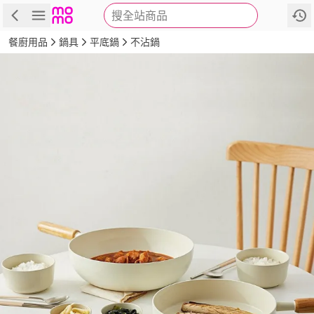
搜全站商品
商品
評價
詳情
規格
推薦
餐廚用品
鍋具
平底鍋
不沾鍋