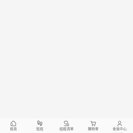
首頁
逛逛
追蹤清單
購物車
會員中心