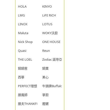
HOLA
KINYO
LMG
LiFE RiCH
LINOX
LOTUS
Maluta
WOKY沃廚
Nick Shop
ONE HOUSE
Quasi
Reun
THE LOEL
Zodiac 諾帝亞
鍋鍋窖
鍋寶
西華
美心
PERFECT理想
牛頭牌Buffalo
膳魔師
掌廚
膳夫THANKFUL
鏗鏘