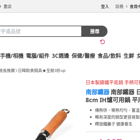
書店
登入
註冊
會員
搜尋
手機/相機
電腦/組件
3C週邊
保健/醫療
食品/飲料
生鮮
館長推薦
\
日韓歐美鍋具★全館3折up
日本製鑄鐵平底鍋 手柄可
南部鐵器
南部鐵器 日
8cm IH爐可用鍋 
傳熱快、導熱均勻、蓄溫
略有深度的鍋型更容易製
釋放鐵離子 健康養生