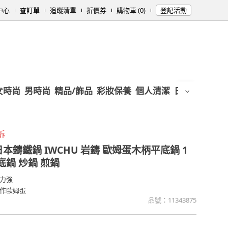
中心
查訂單
追蹤清單
折價券
購物車 (0)
登記活動
女時尚
男時尚
精品/飾品
彩妝保養
個人清潔
日用/紙品
母
拆
本鑄鐵鍋 IWCHU 岩鑄 歐姆蛋木柄平底鍋 1
平底鍋 炒鍋 煎鍋
力強
作歐姆蛋
品號：
11343875