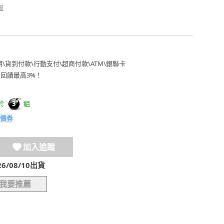
報
期
\
貨到付款
\
行動支付
\
超商付款
\
ATM
\
銀聯卡
費回饋最高3%！
於
組
3
價券
加入追蹤
/08/10出貨
我要推薦