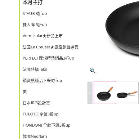
本月主打
STAUB 3折up
雙人牌 3折up
Vermicular★新品上市
法國Le Creuset★鑄鐵鍋首選品牌
PERFECT理想牌熱銷品3折up
法國特福Tefal
鍋寶熱銷品下殺3折up
美
日本IRIS設計賞
FULOTO 全館3折up
HONDONI 全館下殺3折up
韓國Neoflam