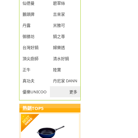
仙德曼
碧翠絲
鵝頭牌
吉來家
丹露
米雅可
御膳坊
鍋之尊
台灣好鍋
婦樂透
頂尖廚師
清水好鍋
正牛
陸寶
真功夫
丹尼家 DANNY JIA
優樂UNICOOK
更多
熱銷TOP5