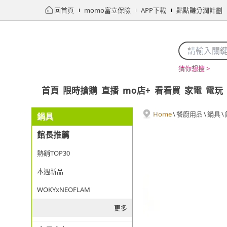
回首頁
momo富立保險
APP下載
點點賺分潤計劃
猜你想搜 >
首頁
限時搶購
直播
mo店+
看看買
家電
電玩
Home
\
餐廚用品
\
鍋具
\
鍋具
館長推薦
熱銷TOP30
本週新品
WOKYxNEOFLAM
更多