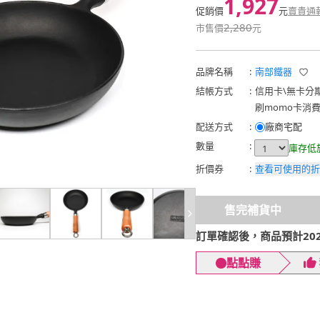
1,927
促銷價
元
賣貴通
2,280
市售價
元
品牌名稱
:
南部鐵器
結帳方式
:
信用卡
\
無卡分
刷momo卡消
配送方式
:
廠商宅配
數量
:
庫存低
折價券
:
查看可使用的折
售完補貨中
訂單確認後，商品預計2026
點點賺