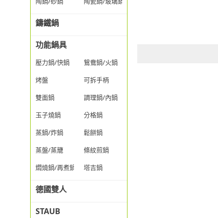
陶鍋/砂鍋
陶瓷鍋/玻璃鍋/透明鍋
鑄鐵鍋
功能鍋具
壓力鍋/快鍋
鴛鴦鍋/火鍋
烤盤
可拆手柄
雙面鍋
調理鍋/內鍋
玉子燒鍋
分格鍋
蒸鍋/炸鍋
鬆餅鍋
蒸盤/蒸籠
條紋煎鍋
燜燒鍋/再煮鍋
塔吉鍋
德國雙人
STAUB