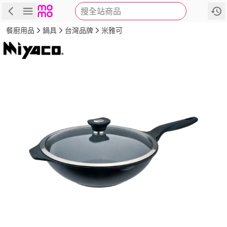
搜全站商品
商品
評價
詳情
規格
推薦
餐廚用品
鍋具
台灣品牌
米雅可