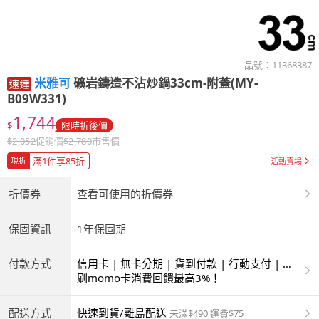
品號：
11368387
米雅可
礦岩鑄造不沾炒鍋33cm-附蓋(MY-
B09W331)
1,744
$
限時折後價
$
2,052
促銷價
$
2,780
市售價
滿1件享85折
現折
活動賣場
折價券
查看可使用的折價券
保固資訊
1年保固期
付款方式
信用卡 | 無卡分期 | 貨到付款 | 行動支付 | 超
商付款 | ATM | 銀聯卡
刷momo卡消費回饋最高3%！
配送方式
快速到貨/離島配送
未滿$490 運費$75