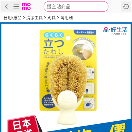
搜全站商品
商品
評價
詳情
規格
推薦
日用/紙品
清潔工具
刷具
萬用刷