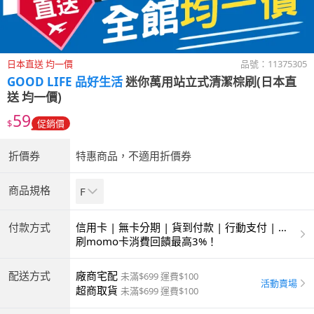
日本直送 均一價
品號：
11375305
GOOD LIFE 品好生活
迷你萬用站立式清潔棕刷(日本直
送 均一價)
59
$
促銷價
折價券
特惠商品，不適用折價券
商品規格
F
付款方式
信用卡 | 無卡分期 | 貨到付款 | 行動支付 | 超
商付款 | ATM | 銀聯卡
刷momo卡消費回饋最高3%！
配送方式
廠商宅配
未滿$699 運費$100
活動賣場
超商取貨
未滿$699 運費$100