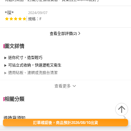
*琛*
2024/09/07
規格：F
查看全部評價(2)
圖文詳情
迷你尺寸，造型輕巧
可站立式收納，快速瀝乾又衛生
適用砧板、濾網或洗臉台清潔
查看更多
商品規格
相關分類
品牌名稱
GOOD LIFE 品好生活
退換貨須知
適用於
廚房
訂單確認後，商品預計2026/08/10出貨