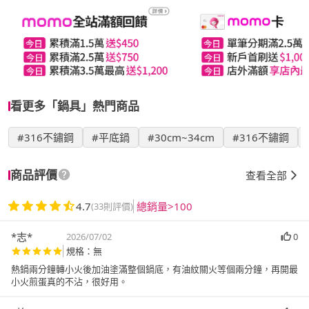
看更多「鍋具」熱門商品
#316不鏽鋼
#平底鍋
#30cm~34cm
#316不鏽鋼
商品評價
查看全部
4.7
總銷量>100
(33則評價)
*志*
2026/07/02
0
規格：無
熱鍋兩分鐘轉小火後加油塗滿整個鍋底，有油紋關火等個兩分鐘，再開最
小火煎蛋真的不沾，很好用。