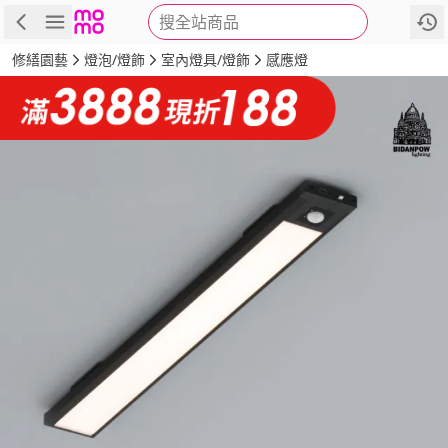
搜全站商品
商品
評價
詳情
規格
推薦
修繕園藝
燈泡/燈飾
室內燈具/燈飾
感應燈