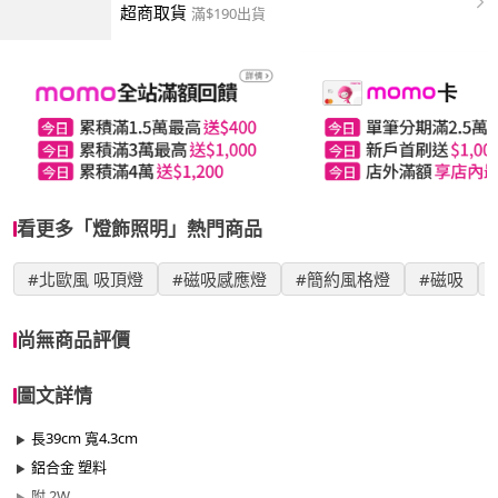
超商取貨
滿$190出貨
看更多「燈飾照明」熱門商品
#北歐風 吸頂燈
#磁吸感應燈
#簡約風格燈
#磁吸
尚無商品評價
圖文詳情
長39cm 寬4.3cm
鋁合金 塑料
附 2W