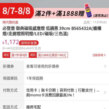
現代簡約風
品號：
11379543
必登堡
御典磁吸感應燈 低調黑 39cm B565432A(櫥櫃
燈/走廊燈照明燈/LED/磁吸/三色溫)
1,172
$
限時折後價
$
1,465
促銷價
$
2,498
市售價
滿1件享8折
滿3,888元再折188元
現折
現折
活動賣場
折價券
查看可使用的折價券
保固資訊
1年保固期
付款方式
信用卡 | 無卡分期 | 貨到付款 | 行動支付 | 超
商付款 | ATM | 銀聯卡
刷momo卡消費回饋最高3%！
配送方式
廠商宅配