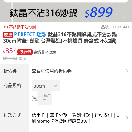
316不銹鋼不沾炒鍋
品號：
11381443
PERFECT 理想
鈦晶316不銹鋼蜂巢式不沾炒鍋
30cm附蓋+煎匙 台灣製造(不挑爐具 蜂窩式 不沾鍋)
854
$
促銷價
總銷量>1,000
$
2,280
市售價
折價券
查看可使用的折價券
商品規格
30cm
共1種
尺
寸
付款方式
信用卡 | 無卡分期 | 貨到付款 | 行動支付 | 超
商付款 | ATM | 銀聯卡
刷momo卡消費回饋最高3%！