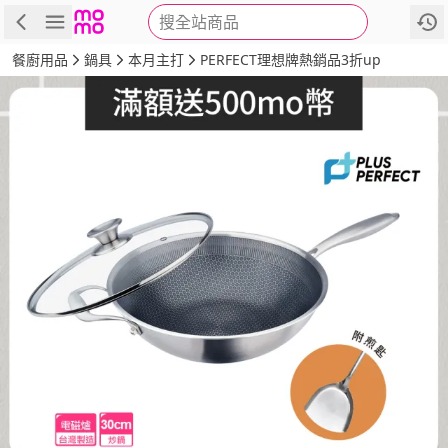
搜全站商品
商品
評價
詳情
規格
推薦
餐廚用品
鍋具
本月主打
PERFECT理想牌熱銷品3折up