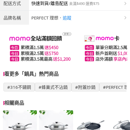
配送方式
快速到貨/離島配送
未滿$490 運費$75
品牌名稱
PERFECT 理想
．
追蹤
看更多「鍋具」熱門商品
#316不鏽鋼
#蜂巢式不沾鍋
#附蓋炒鍋
#PERFECT 
相關商品