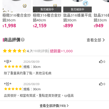
售完補貨中
售完補貨中
極緻316複合金炒
極緻316複合金炒
鈦晶316蜂巢平底
鈦晶31
鍋36cm
鍋40cm
鍋30cm
鍋33cm
1,998
2,159
899
949
$
$
$
$
商品評價
查看全部
4.7
總銷量>1,000
(193則評價)
*亭*
2026/08/09
0
規格：30cm
除了重量真的重了點，其他沒毛病
*珍*
2026/08/09
0
規格：30cm
品質很好，相當有質感，重點是買到便宜，cp值高
查看全部評價(193)