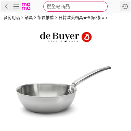
搜全站商品
商品
評價
詳情
規格
推薦
餐廚用品
鍋具
館長推薦
日韓歐美鍋具★全館3折up