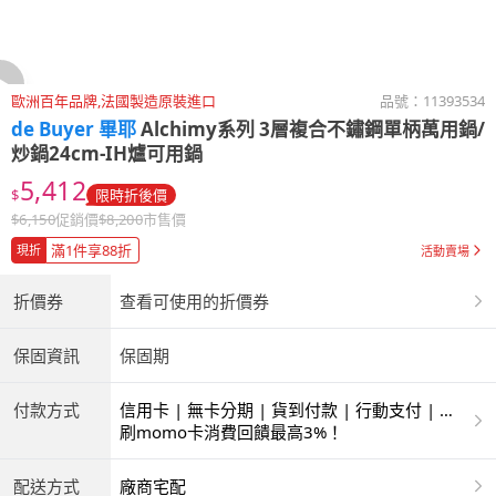
歐洲百年品牌,法國製造原裝進口
品號：
11393534
de Buyer 畢耶
Alchimy系列 3層複合不鏽鋼單柄萬用鍋/
炒鍋24cm-IH爐可用鍋
5,412
$
限時折後價
$
6,150
促銷價
$
8,200
市售價
滿1件享88折
現折
活動賣場
折價券
查看可使用的折價券
保固資訊
保固期
付款方式
信用卡 | 無卡分期 | 貨到付款 | 行動支付 | 超
商付款 | 銀聯卡
刷momo卡消費回饋最高3%！
配送方式
廠商宅配