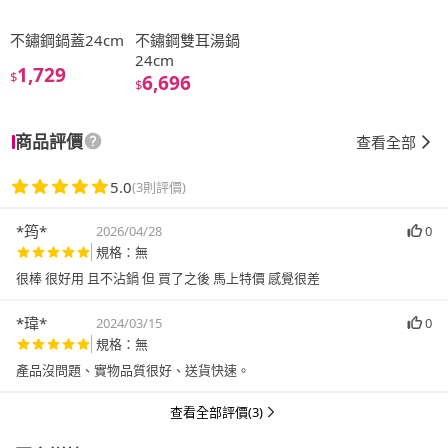
不鏽鋼鍋蓋24cm
不鏽鋼雙耳湯鍋
24cm
1,729
$
6,696
$
商品評價
查看全部
5.0
(3則評價)
*筠*
2026/04/28
0
規格：無
很棒 很好用 且不沾鍋 但 買了之後 馬上特價 感覺很差
*瑋*
2024/03/15
0
規格：無
產品沒問題、實物品質很好、送貨快速。
查看全部評價(3)