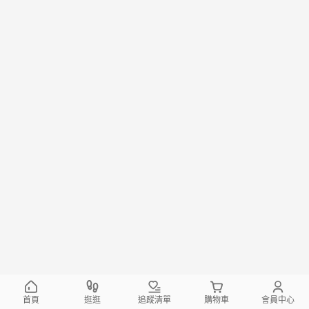
首頁
逛逛
追蹤清單
購物車
會員中心