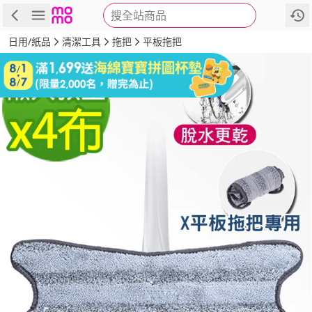
搜全站商品
商品
評價
詳情
規格
推薦
日用/紙品
清潔工具
拖把
平板拖把