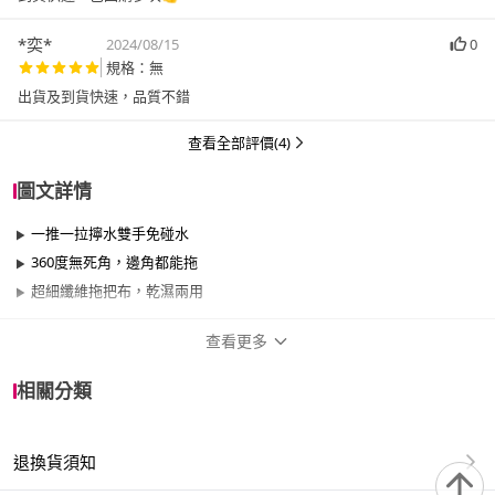
*奕*
2024/08/15
0
規格：無
出貨及到貨快速，品質不錯
查看全部評價(4)
圖文詳情
一推一拉擰水雙手免碰水
360度無死角，邊角都能拖
超細纖維拖把布，乾濕兩用
查看更多
商品規格
相關分類
品牌名稱
黑魔法
退換貨須知
適用於
臥室、客廳、浴室、廚房、陽台、餐廳、室內