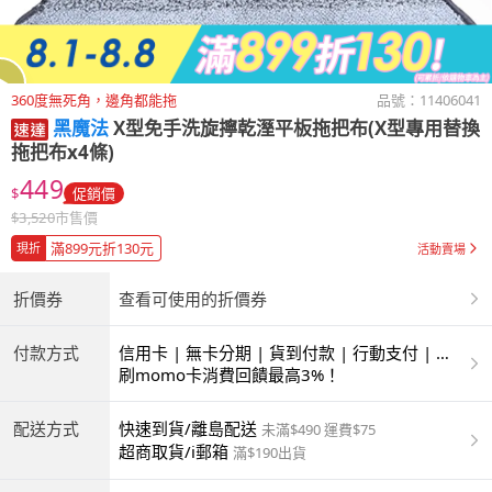
360度無死角，邊角都能拖
品號：
11406041
黑魔法
X型免手洗旋擰乾溼平板拖把布(X型專用替換
拖把布x4條)
449
$
促銷價
$
3,520
市售價
滿899元折130元
現折
活動賣場
折價券
查看可使用的折價券
付款方式
信用卡 | 無卡分期 | 貨到付款 | 行動支付 | 超
商付款 | ATM | 銀聯卡
刷momo卡消費回饋最高3%！
配送方式
快速到貨/離島配送
未滿$490 運費$75
超商取貨/i郵箱
滿$190出貨