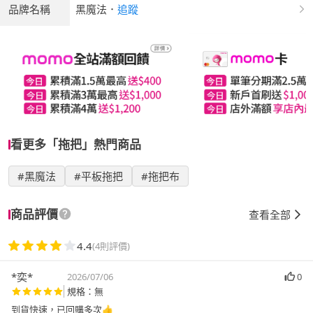
品牌名稱
黑魔法
．
追蹤
看更多「拖把」熱門商品
#黑魔法
#平板拖把
#拖把布
商品評價
查看全部
4.4
(4則評價)
*奕*
2026/07/06
0
規格：無
到貨快速，已回購多次👍