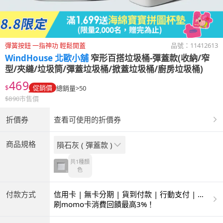
彈簧按鈕 一指神功 輕鬆開蓋
品號：
11412613
WindHouse 北歐小舖
窄形百搭垃圾桶-彈蓋款(收納/窄
型/夾縫/垃圾筒/彈蓋垃圾桶/掀蓋垃圾桶/廚房垃圾桶)
469
$
促銷價
總銷量>50
$
890
市售價
折價券
查看可使用的折價券
商品規格
隕石灰 ( 彈蓋款 )
共1種
顏
色
付款方式
信用卡 | 無卡分期 | 貨到付款 | 行動支付 | 超
商付款 | ATM | 銀聯卡
刷momo卡消費回饋最高3%！