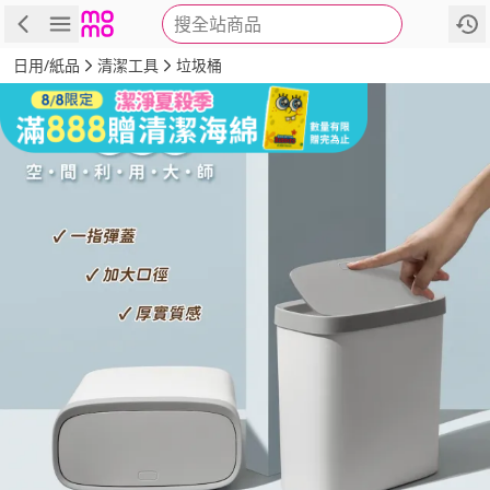
搜全站商品
商品
評價
詳情
規格
推薦
日用/紙品
清潔工具
垃圾桶