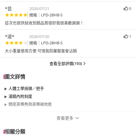
*芸
2026/07/21
0
規格：LPD-28HB-S
這次也很快就收到鍋品質很好我很喜歡謝謝！
*淑*
2026/07/20
1
規格：LPD-28HB-S
大小重量使用方便 可惜我煎蘿蔔蛋會沾鍋
查看全部評價(193)
圖文詳情
人體工學扭頭／把手
湯鍋內附刻度
鍋底高導熱與高導磁效能
查看更多
商品規格
相關分類