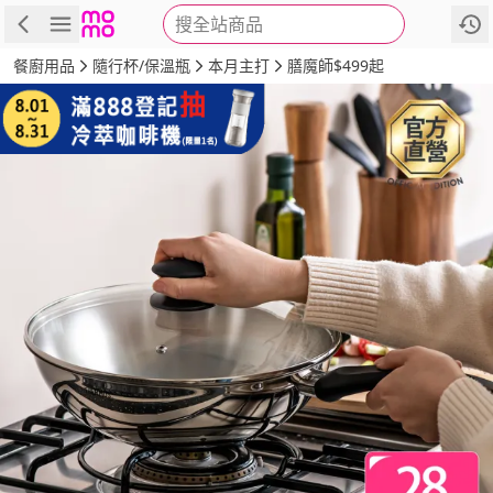
搜全站商品
商品
評價
詳情
規格
推薦
餐廚用品
隨行杯/保溫瓶
本月主打
膳魔師$499起