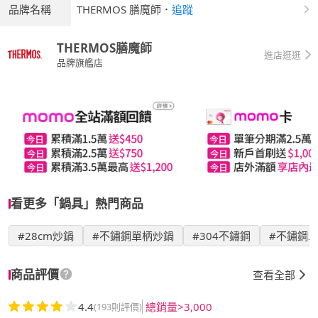
品牌名稱
THERMOS 膳魔師
．
追蹤
THERMOS膳魔師
進店逛逛
品牌旗艦店
看更多「鍋具」熱門商品
#28cm炒鍋
#不鏽鋼單柄炒鍋
#304不鏽鋼
#不鏽鋼
商品評價
查看全部
4.4
總銷量>3,000
(193則評價)