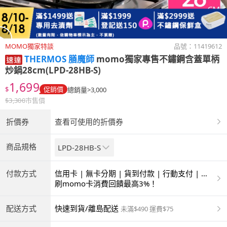
MOMO獨家特談
品號：
11419612
THERMOS 膳魔師
momo獨家專售不鏽鋼含蓋單柄
炒鍋28cm(LPD-28HB-S)
1,699
$
促銷價
總銷量>3,000
$
3,300
市售價
折價券
查看可使用的折價券
商品規格
LPD-28HB-S
付款方式
信用卡 | 無卡分期 | 貨到付款 | 行動支付 | 超
商付款 | ATM | 銀聯卡
刷momo卡消費回饋最高3%！
配送方式
快速到貨/離島配送
未滿$490 運費$75